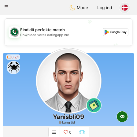
Weshrak
Toggle
Mode
Log ind
navigation
💖
Find dit perfekte match
💖
Download vores datingapp nu!
💕
💕
0.2/1
0
Yanisbli09
Lang tid
0