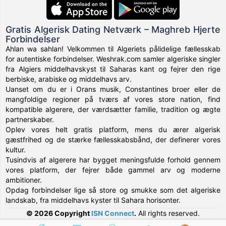
Gratis Algerisk Dating Netværk – Maghreb Hjerte
Forbindelser
Ahlan wa sahlan! Velkommen til Algeriets pålidelige fællesskab
for autentiske forbindelser. Weshrak.com samler algeriske singler
fra Algiers middelhavskyst til Saharas kant og fejrer den rige
berbiske, arabiske og middelhavs arv.
Uanset om du er i Orans musik, Constantines broer eller de
mangfoldige regioner på tværs af vores store nation, find
kompatible algerere, der værdsætter familie, tradition og ægte
partnerskaber.
Oplev vores helt gratis platform, mens du ærer algerisk
gæstfrihed og de stærke fællesskabsbånd, der definerer vores
kultur.
Tusindvis af algerere har bygget meningsfulde forhold gennem
vores platform, der fejrer både gammel arv og moderne
ambitioner.
Opdag forbindelser lige så store og smukke som det algeriske
landskab, fra middelhavs kyster til Sahara horisonter.
© 2026 Copyright
ISN Connect
.
All rights reserved.