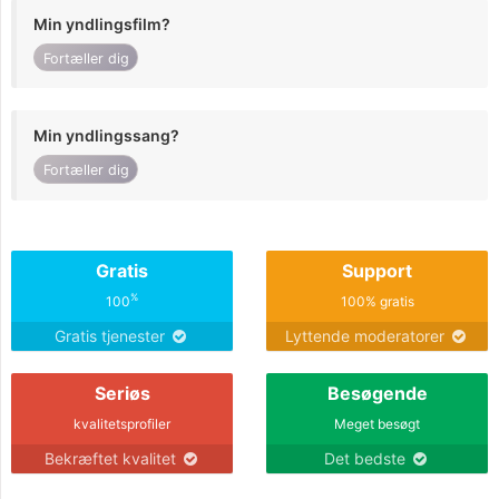
Min yndlingsfilm?
Fortæller dig
Min yndlingssang?
Fortæller dig
Gratis
Support
%
100
100% gratis
Gratis tjenester
Lyttende moderatorer
Seriøs
Besøgende
kvalitetsprofiler
Meget besøgt
Bekræftet kvalitet
Det bedste