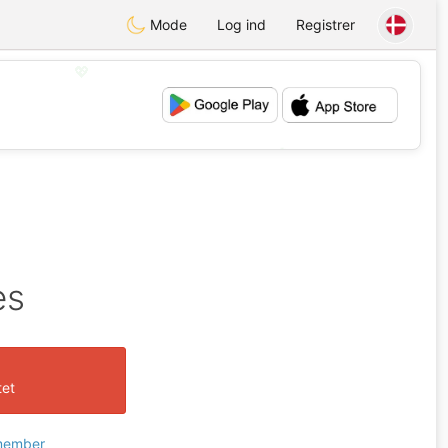
Mode
Log ind
Registrer
💖
💕
es
tet
 member