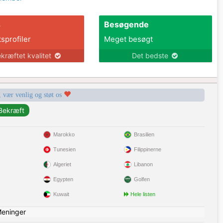
s
Besøgende
tsprofiler
Meget besøgt
kræftet kvalitet
Det bedste
, vær venlig og støt os
Marokko
Brasilien
Tunesien
Filippinerne
Algeriet
Libanon
Egypten
Golfen
Kuwait
Hele listen
eninger