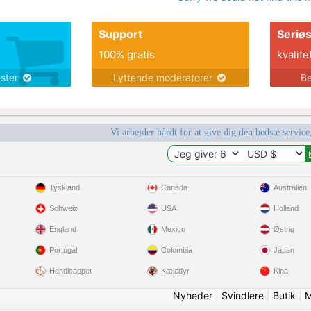
Support
Seriø
100% gratis
kvalite
ester
Lyttende moderatorer
Be
Vi arbejder hårdt for at give dig den bedste service
Tyskland
Canada
Australien
Schweiz
USA
Holland
England
Mexico
Østrig
Portugal
Colombia
Japan
Handicappet
Kæledyr
Kina
Nyheder
|
Svindlere
|
Butik
|
M