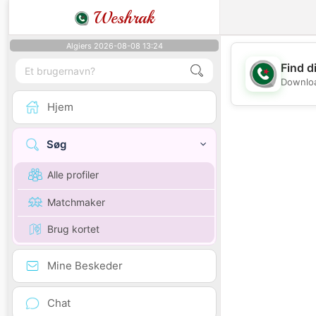
Weshrak
Algiers 2026-08-08 13:24
Find d
Downloa
Hjem
Søg
Alle profiler
Matchmaker
Brug kortet
Mine Beskeder
Chat