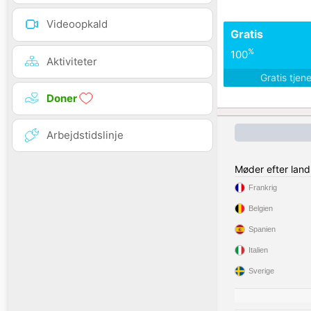
Videoopkald
Gratis
%
100
Aktiviteter
Gratis tjen
Doner
Arbejdstidslinje
Møder efter land
Frankrig
Belgien
Spanien
Italien
Sverige