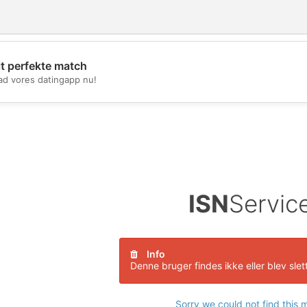
it perfekte match
d vores datingapp nu!
💖
💕
ISN
Servic
Info
Denne bruger findes ikke eller blev slet
Sorry we could not find this