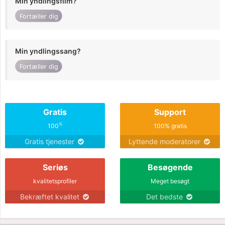
Min yndlingsfilm?
Fortæller dig
Min yndlingssang?
Fortæller dig
Gratis
Support
%
100
100% gratis
Gratis tjenester
Lyttende moderatorer
Seriøs
Besøgende
kvalitetsprofiler
Meget besøgt
Bekræftet kvalitet
Det bedste