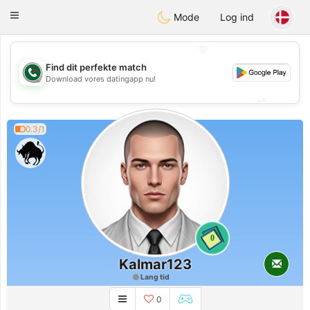
Weshrak
Toggle
Mode
Log ind
navigation
💖
Find dit perfekte match
💖
Download vores datingapp nu!
💕
💕
0.3/1
0
Kalmar123
Lang tid
0