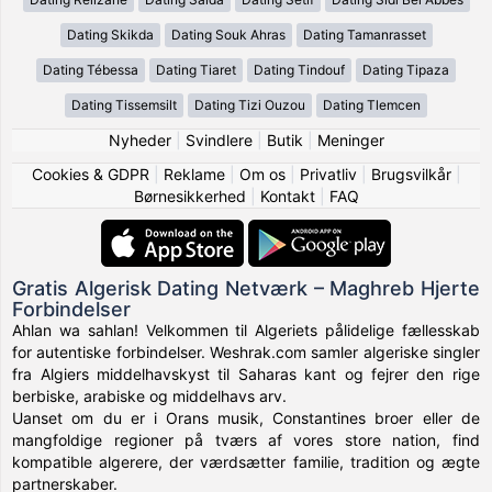
Dating Skikda
Dating Souk Ahras
Dating Tamanrasset
Dating Tébessa
Dating Tiaret
Dating Tindouf
Dating Tipaza
Dating Tissemsilt
Dating Tizi Ouzou
Dating Tlemcen
Nyheder
|
Svindlere
|
Butik
|
Meninger
Cookies & GDPR
|
Reklame
|
Om os
|
Privatliv
|
Brugsvilkår
|
Børnesikkerhed
|
Kontakt
|
FAQ
Gratis Algerisk Dating Netværk – Maghreb Hjerte
Forbindelser
Ahlan wa sahlan! Velkommen til Algeriets pålidelige fællesskab
for autentiske forbindelser. Weshrak.com samler algeriske singler
fra Algiers middelhavskyst til Saharas kant og fejrer den rige
berbiske, arabiske og middelhavs arv.
Uanset om du er i Orans musik, Constantines broer eller de
mangfoldige regioner på tværs af vores store nation, find
kompatible algerere, der værdsætter familie, tradition og ægte
partnerskaber.