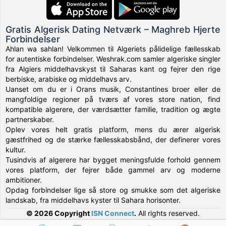
Gratis Algerisk Dating Netværk – Maghreb Hjerte
Forbindelser
Ahlan wa sahlan! Velkommen til Algeriets pålidelige fællesskab
for autentiske forbindelser. Weshrak.com samler algeriske singler
fra Algiers middelhavskyst til Saharas kant og fejrer den rige
berbiske, arabiske og middelhavs arv.
Uanset om du er i Orans musik, Constantines broer eller de
mangfoldige regioner på tværs af vores store nation, find
kompatible algerere, der værdsætter familie, tradition og ægte
partnerskaber.
Oplev vores helt gratis platform, mens du ærer algerisk
gæstfrihed og de stærke fællesskabsbånd, der definerer vores
kultur.
Tusindvis af algerere har bygget meningsfulde forhold gennem
vores platform, der fejrer både gammel arv og moderne
ambitioner.
Opdag forbindelser lige så store og smukke som det algeriske
landskab, fra middelhavs kyster til Sahara horisonter.
© 2026 Copyright
ISN Connect
.
All rights reserved.