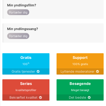
Min yndlingsfilm?
Fortæller dig
Min yndlingssang?
Fortæller dig
Gratis
Support
%
100
100% gratis
Gratis tjenester
Lyttende moderatorer
Seriøs
Besøgende
kvalitetsprofiler
Meget besøgt
Bekræftet kvalitet
Det bedste