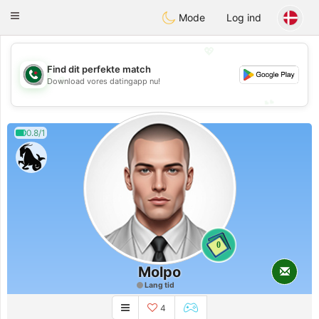
Weshrak
Toggle
Mode
Log ind
navigation
💖
Find dit perfekte match
💖
Download vores datingapp nu!
💕
💕
0.8/1
0
Molpo
Lang tid
4