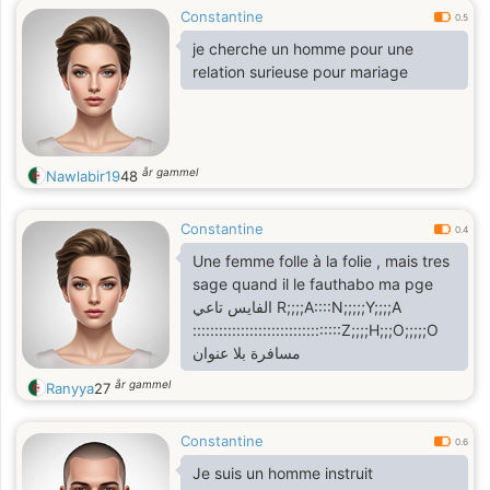
Constantine
0.5
je cherche un homme pour une
relation surieuse pour mariage
år gammel
Nawlabir19
48
Constantine
0.4
Une femme folle à la folie , mais tres
sage quand il le fauthabo ma pge
الفايس تاعي R;;;;A::::N;;;;;Y;;;;A
::::::::::::::::::::::::::::::::::Z;;;;H;;;O;;;;;O
مسافرة بلا عنوان
år gammel
Ranyya
27
Constantine
0.6
Je suis un homme instruit