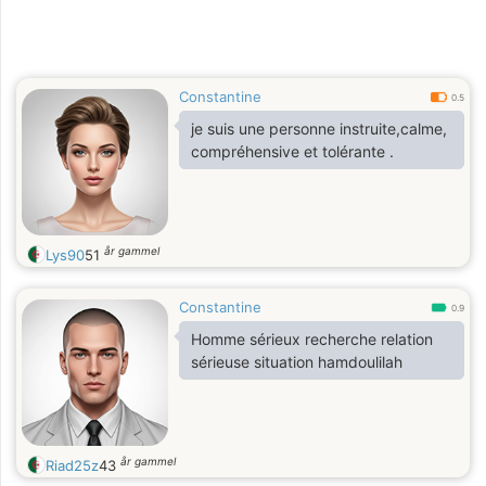
Constantine
0.5
je suis une personne instruite,calme,
compréhensive et tolérante .
år gammel
Lys90
51
Constantine
0.9
Homme sérieux recherche relation
sérieuse situation hamdoulilah
år gammel
Riad25z
43