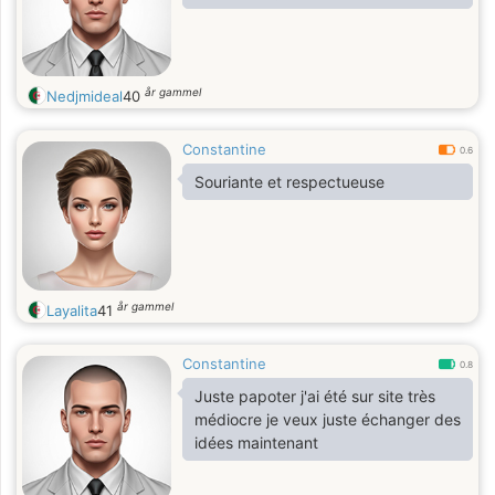
år gammel
Nedjmideal
40
Constantine
0.6
Souriante et respectueuse
år gammel
Layalita
41
Constantine
0.8
Juste papoter j'ai été sur site très
médiocre je veux juste échanger des
idées maintenant