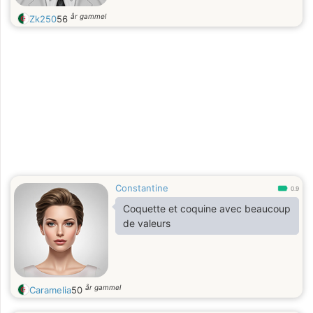
år gammel
Zk250
56
Constantine
0.9
Coquette et coquine avec beaucoup
de valeurs
år gammel
Caramelia
50