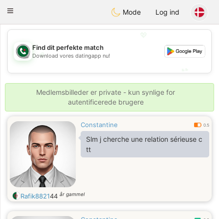
Weshrak
Toggle
Mode
Log ind
navigation
💖
Find dit perfekte match
💖
Download vores datingapp nu!
💕
💕
Medlemsbilleder er private - kun synlige for
autentificerede brugere
Constantine
0.5
Slm j cherche une relation sérieuse c
tt
år gammel
Rafik8821
44