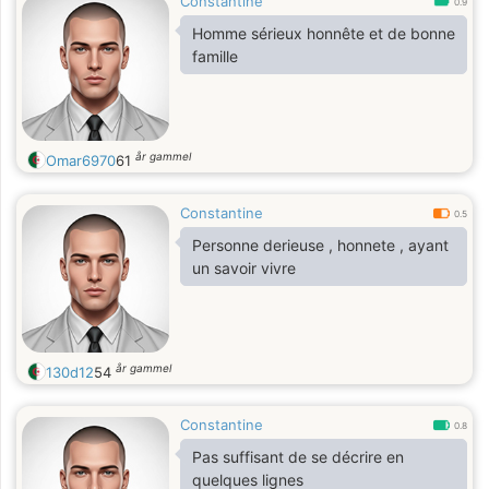
Constantine
0.9
Homme sérieux honnête et de bonne
famille
år gammel
Omar6970
61
Constantine
0.5
Personne derieuse , honnete , ayant
un savoir vivre
år gammel
130d12
54
Constantine
0.8
Pas suffisant de se décrire en
quelques lignes