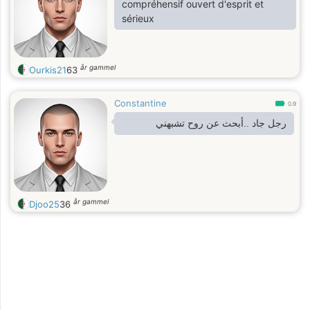
compréhensif ouvert d'esprit et
sérieux
år gammel
Ourkis21
63
Constantine
0.9
رجل جاد ..أبحث عن روح تشبهني
år gammel
Djoo25
36