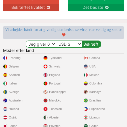
Bekræftet kvalitet
Det bedste
Vi arbejder hårdt for at give dig den bedste service, vær venlig og støt os
Møder efter land
Frankrig
Tyskland
Canada
Belgien
Schweiz
USA
Spanien
England
Mexico
Italien
Portugal
Colombia
Sverige
Handicappet
Kæledyr
Australien
Marokko
Brasilien
Holland
Tunesien
Filippinerne
Østrig
Algeriet
Libanon
Japan
Egypten
Golfen