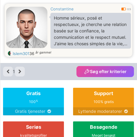
Constantine
0.5
Homme sérieux, posé et
respectueux, je cherche une relation
basée sur la confiance, la
communication et le respect mutuel.
J’aime les choses simples de la vie,
les discussions profondes autant
år gammel
Islem301
36
que les moments légers. Si tu
recherches quelque chose de vrai et
durable, alors faisons connaissance.
1
Søg efter kriterier
Gratis
Support
%
100
100% gratis
Gratis tjenester
Lyttende moderatorer
Seriøs
Besøgende
kvalitetsprofiler
Meget besøgt