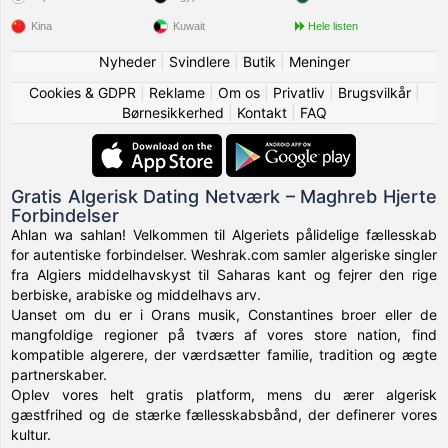
Kina
Kuwait
Hele listen
Nyheder
|
Svindlere
|
Butik
|
Meninger
Cookies & GDPR
|
Reklame
|
Om os
|
Privatliv
|
Brugsvilkår
|
Børnesikkerhed
|
Kontakt
|
FAQ
Gratis Algerisk Dating Netværk – Maghreb Hjerte
Forbindelser
Ahlan wa sahlan! Velkommen til Algeriets pålidelige fællesskab
for autentiske forbindelser. Weshrak.com samler algeriske singler
fra Algiers middelhavskyst til Saharas kant og fejrer den rige
berbiske, arabiske og middelhavs arv.
Uanset om du er i Orans musik, Constantines broer eller de
mangfoldige regioner på tværs af vores store nation, find
kompatible algerere, der værdsætter familie, tradition og ægte
partnerskaber.
Oplev vores helt gratis platform, mens du ærer algerisk
gæstfrihed og de stærke fællesskabsbånd, der definerer vores
kultur.