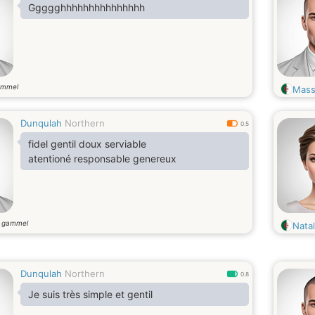
Ggggghhhhhhhhhhhhhhh
ammel
Mass
Dunqulah
Northern
0.5
fidel gentil doux serviable
atentioné responsable genereux
r gammel
Natal
Dunqulah
Northern
0.8
Je suis très simple et gentil