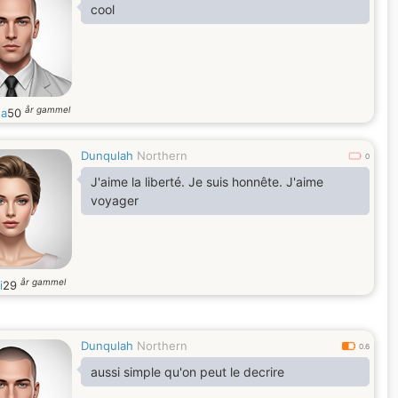
cool
år gammel
a
50
Dunqulah
Northern
0
J'aime la liberté. Je suis honnête. J'aime
voyager
år gammel
i
29
Dunqulah
Northern
0.6
aussi simple qu'on peut le decrire