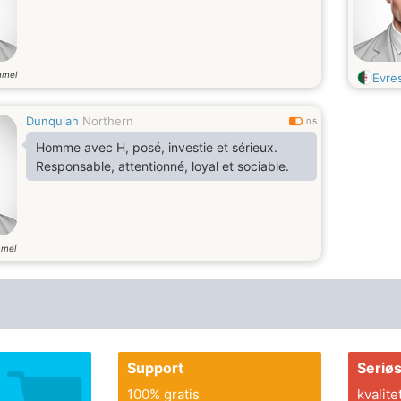
mmel
Evre
Dunqulah
Northern
0.5
Homme avec H, posé, investie et sérieux.
Responsable, attentionné, loyal et sociable.
mmel
Support
Seriø
100% gratis
kvalite