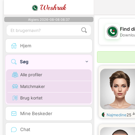
Weshrak
Algiers 2026-08-08 08:37
Find d
Downloa
Hjem
Søg
Alle profiler
Matchmaker
Brug kortet
Mine Beskeder
å
Najmedine
25
Chat