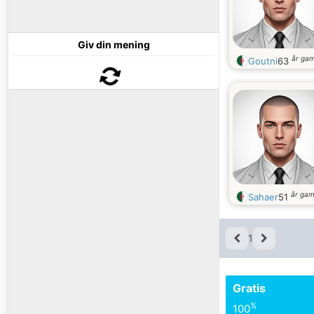
Giv din mening
år ga
Goutni
63
år ga
Sahaer
51
1
Gratis
%
100