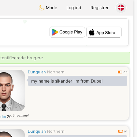
Mode
Log ind
Registrer
💖
💕
utentificerede brugere
Dunqulah
Northern
0.3
my name is sikander I’m from Dubai
år gammel
nder
20
Dunqulah
Northern
0.1