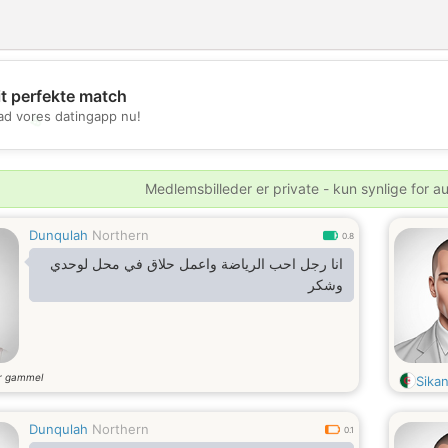
it perfekte match
💖
d vores datingapp nu!
💕
Medlemsbilleder er private - kun synlige for a
Dunqulah
Northern
0.8
انا رجل احب الرياضة واعمل حلاق في محل لوحدي
وشكر
r gammel
Sika
Dunqulah
Northern
0.1