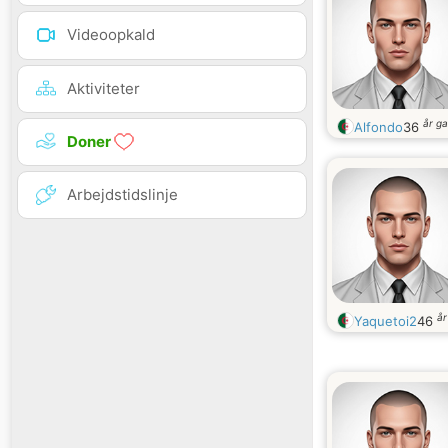
Videoopkald
Aktiviteter
år g
Alfondo
36
Doner
Arbejdstidslinje
å
Yaquetoi2
46