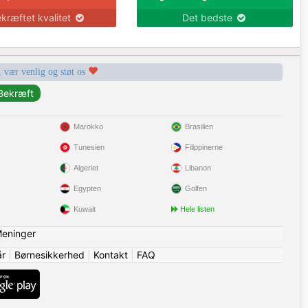
kræftet kvalitet
Det bedste
, vær venlig og støt os
Marokko
Brasilien
Tunesien
Filippinerne
Algeriet
Libanon
Egypten
Golfen
Kuwait
Hele listen
eninger
år
|
Børnesikkerhed
|
Kontakt
|
FAQ