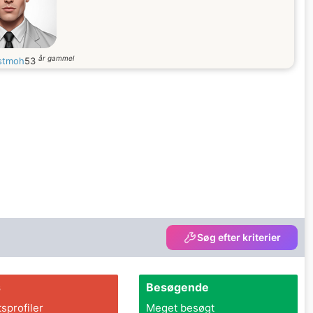
år gammel
stmoh
53
Søg efter kriterier
s
Besøgende
tsprofiler
Meget besøgt