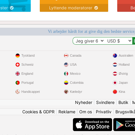
ester
Lyttende moderatorer
Be
Vi arbejder hårdt for at give dig den bedste service
Tyskland
Canada
Australien
Schweiz
USA
Holland
England
Mexico
Østrig
Portugal
Colombia
Japan
Handicappet
Kæledyr
Kina
Nyheder
|
Svindlere
|
Butik
|
M
Cookies & GDPR
|
Reklame
|
Om os
|
Privatliv
|
Brugsvilk