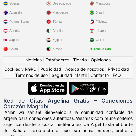
Suecia
Desactivado
Mascotas
Australia
Marruecos
Brasil
Países Bajos
Túnez
Filipinas
Austria
Argelia
Líbano
Japón
Egipto
Golfo
China
Kuwait
Toda la lista
Noticias
|
Estafadores
|
Tienda
|
Opiniones
Cookies y RGPD
|
Publicidad
|
Acerca de nosotros
|
Privacidad
|
Términos de uso
|
Seguridad infantil
|
Contacto
|
FAQ
Red de Citas Argelina Gratis – Conexiones
Corazón Magrebí
¡Ahlan wa sahlan! Bienvenido a la comunidad confiable de
Argelia para conexiones auténticas. Weshrak.com reúne solteros
argelinos desde la costa mediterránea de Argel hasta el borde
del Sahara, celebrando el rico patrimonio bereber, árabe y