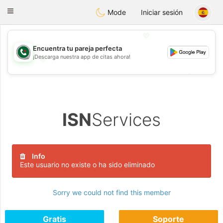
Weshrak
Toggle
Mode
Iniciar sesión
navigation
💖
Encuentra tu pareja perfecta
¡Descarga nuestra app de citas ahora!
💖
💕
💕
ISN
Services
Info
Este usuario no existe o ha sido eliminado
Sorry we could not find this member
Gratis
Soporte