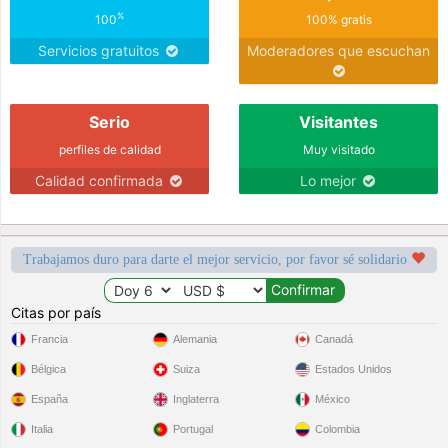
%
100
100% gratis
Servicios gratuitos
Moderadores que escuchan
Serio
Visitantes
perfiles de calidad
Muy visitado
Calidad confirmada
Lo mejor
Trabajamos duro para darte el mejor servicio, por favor sé solidario
Citas por país
Francia
Alemania
Canadá
Bélgica
Suiza
Estados Unidos
España
Inglaterra
México
Italia
Portugal
Colombia