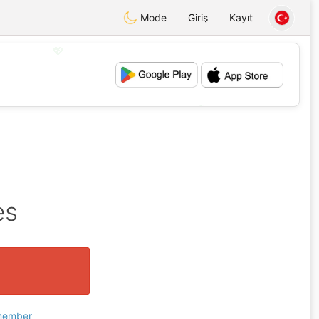
Mode
Giriş
Kayıt
💖
💕
es
 member