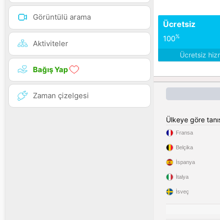
Görüntülü arama
Ücretsiz
%
100
Aktiviteler
Ücretsiz hiz
Bağış Yap
Zaman çizelgesi
Ülkeye göre tan
Fransa
Belçika
İspanya
İtalya
İsveç