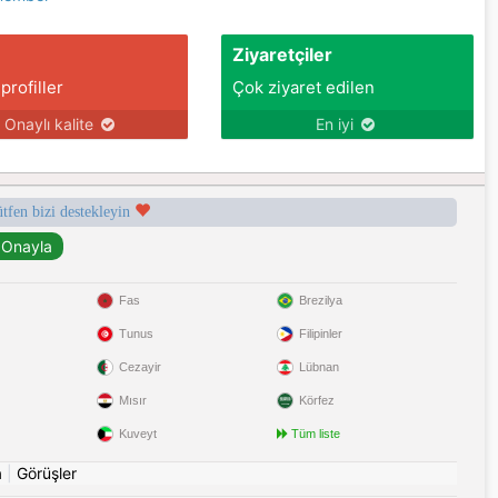
Ziyaretçiler
 profiller
Çok ziyaret edilen
Onaylı kalite
En iyi
ütfen bizi destekleyin
Fas
Brezilya
Tunus
Filipinler
Cezayir
Lübnan
Mısır
Körfez
Kuveyt
Tüm liste
a
|
Görüşler