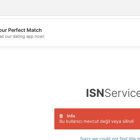
our Perfect Match
d our dating app now!
💖
💕
ISN
Servic
Info
Bu kullanıcı mevcut değil veya silindi
Sorry we could not find this