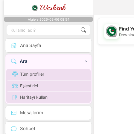
Weshrak
Algiers 2026-08-06 08:54
Find Y
Downloa
Ana Sayfa
Ara
Tüm profiller
Eşleştirici
Haritayı kullan
Mesajlarım
Sohbet