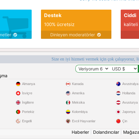
Destek
Ciddi
100% ücretsiz
kaliteli
metler
Dinleyen moderatörler
Size en iyi hizmeti vermek için çok çalışıyoruz, l
ışma
Almanya
Kanada
Avustralya
İsviçre
Amerika
Hollanda
İngiltere
Meksika
Avusturya
Portekiz
Kolombiya
Japonya
Engelli
Evcil Hayvanlar
Çin
Haberler
|
Dolandırıcılar
|
Mağaz