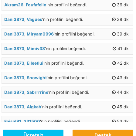
Akram26
,
Foufafello
'nin profilini beğendi.
36 dk
Dani3873
,
Vagues
'nin profilini beğendi.
38 dk
Dani3873
,
Miryam0996
'nin profilini beğendi.
39 dk
Dani3873
,
Mimiv38
'nin profilini beğendi.
41 dk
Dani3873
,
Elleetlui
'nin profilini beğendi.
42 dk
Dani3873
,
Snowight
'nin profilini beğendi.
43 dk
Dani3873
,
Sabrrrrine
'nin profilini beğendi.
44 dk
Dani3873
,
Algkab
'nin profilini beğendi.
45 dk
Faisal91
,
331500
'nin profilini beğendi.
53 dk
Ücretsiz
Destek
Ryaddd77
,
Daly1979
'nin profilini beğendi.
53 dk