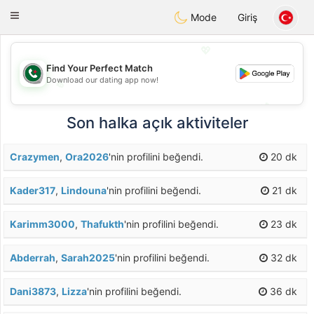
Weshrak
Toggle
Mode
Giriş
navigation
💖
Find Your Perfect Match
Download our dating app now!
💖
💕
💕
Son halka açık aktiviteler
Crazymen
,
Ora2026
'nin profilini beğendi.
20 dk
Kader317
,
Lindouna
'nin profilini beğendi.
21 dk
Karimm3000
,
Thafukth
'nin profilini beğendi.
23 dk
Abderrah
,
Sarah2025
'nin profilini beğendi.
32 dk
Dani3873
,
Lizza
'nin profilini beğendi.
36 dk