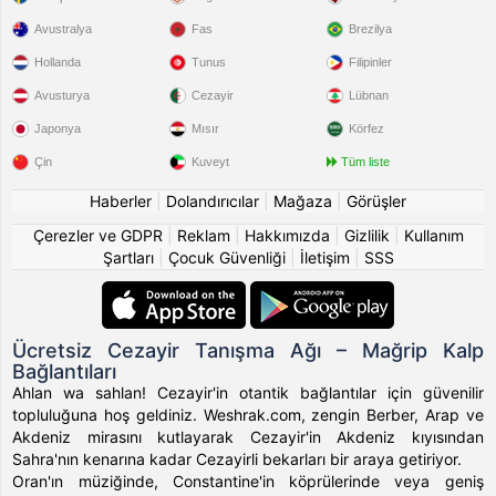
Avustralya
Fas
Brezilya
Mitchchinoui84
,
331500
'nin profilini beğendi.
1 sa
Hollanda
Tunus
Filipinler
Mitchchinoui84
,
Sarah2025
'nin profilini beğendi.
1 sa
Avusturya
Cezayir
Lübnan
Japonya
Mısır
Körfez
Mitchchinoui84
,
Foufafello
'nin profilini beğendi.
1 sa
Çin
Kuveyt
Tüm liste
Ramiz
,
Damya
'nin profilini beğendi.
1 sa
Haberler
|
Dolandırıcılar
|
Mağaza
|
Görüşler
Çerezler ve GDPR
|
Reklam
|
Hakkımızda
|
Gizlilik
|
Kullanım
Ramiz
,
Nawel52
'nin profilini beğendi.
2 sa
Şartları
|
Çocuk Güvenliği
|
İletişim
|
SSS
Ramiz
,
Nawel52
'nin profilini beğendi.
2 sa
Ücretsiz Cezayir Tanışma Ağı – Mağrip Kalp
Ramiz
,
Nawel52
'nin profilini beğendi.
2 sa
Bağlantıları
Ahlan wa sahlan! Cezayir'in otantik bağlantılar için güvenilir
Ramiz
,
Salimanour
'nin profilini beğendi.
2 sa
topluluğuna hoş geldiniz. Weshrak.com, zengin Berber, Arap ve
Akdeniz mirasını kutlayarak Cezayir'in Akdeniz kıyısından
Sahra'nın kenarına kadar Cezayirli bekarları bir araya getiriyor.
Cerrato155
,
Me2026
'nin profilini beğendi.
2 sa
Oran'ın müziğinde, Constantine'in köprülerinde veya geniş