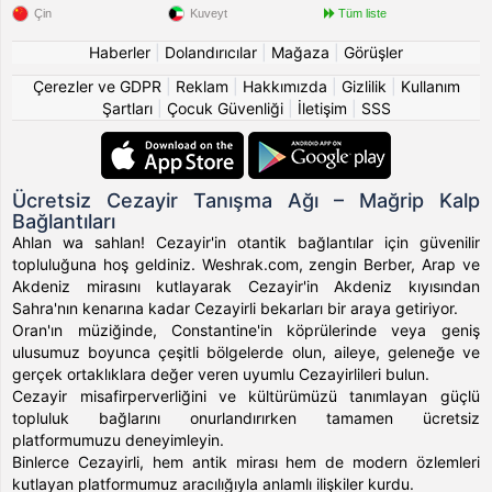
Çin
Kuveyt
Tüm liste
Haberler
|
Dolandırıcılar
|
Mağaza
|
Görüşler
Çerezler ve GDPR
|
Reklam
|
Hakkımızda
|
Gizlilik
|
Kullanım
Şartları
|
Çocuk Güvenliği
|
İletişim
|
SSS
Ücretsiz Cezayir Tanışma Ağı – Mağrip Kalp
Bağlantıları
Ahlan wa sahlan! Cezayir'in otantik bağlantılar için güvenilir
topluluğuna hoş geldiniz. Weshrak.com, zengin Berber, Arap ve
Akdeniz mirasını kutlayarak Cezayir'in Akdeniz kıyısından
Sahra'nın kenarına kadar Cezayirli bekarları bir araya getiriyor.
Oran'ın müziğinde, Constantine'in köprülerinde veya geniş
ulusumuz boyunca çeşitli bölgelerde olun, aileye, geleneğe ve
gerçek ortaklıklara değer veren uyumlu Cezayirlileri bulun.
Cezayir misafirperverliğini ve kültürümüzü tanımlayan güçlü
topluluk bağlarını onurlandırırken tamamen ücretsiz
platformumuzu deneyimleyin.
Binlerce Cezayirli, hem antik mirası hem de modern özlemleri
kutlayan platformumuz aracılığıyla anlamlı ilişkiler kurdu.