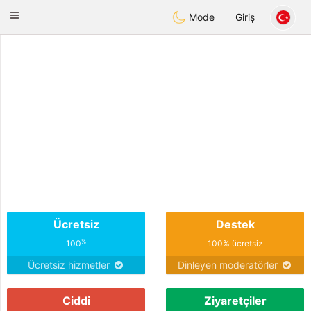
Weshrak
Toggle
Mode
Giriş
navigation
Ücretsiz
Destek
%
100
100% ücretsiz
Ücretsiz hizmetler
Dinleyen moderatörler
Ciddi
Ziyaretçiler