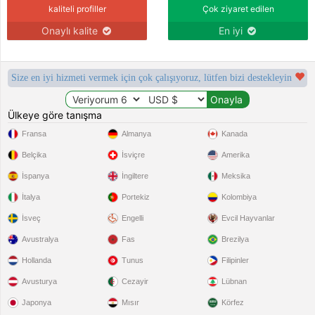
kaliteli profiller
Çok ziyaret edilen
Onaylı kalite
En iyi
Size en iyi hizmeti vermek için çok çalışıyoruz, lütfen bizi destekleyin
Ülkeye göre tanışma
Fransa
Almanya
Kanada
Belçika
İsviçre
Amerika
İspanya
İngiltere
Meksika
İtalya
Portekiz
Kolombiya
İsveç
Engelli
Evcil Hayvanlar
Avustralya
Fas
Brezilya
Hollanda
Tunus
Filipinler
Avusturya
Cezayir
Lübnan
Japonya
Mısır
Körfez