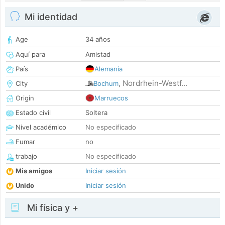
Mi identidad
Age
34 años
Aquí para
Amistad
País
Alemania
Nordrhein-Westf...
City
Bochum
,
Origin
Marruecos
Estado civil
Soltera
Nivel académico
No especificado
Fumar
no
trabajo
No especificado
Mis amigos
Iniciar sesión
Unido
Iniciar sesión
Mi física y +