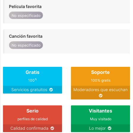
Película favorita
No especificado
Canción favorita
No especificado
Gratis
Soporte
%
100
100% gratis
Servicios gratuitos
Moderadores que escuchan
Serio
Visitantes
perfiles de calidad
Muy visitado
Calidad confirmada
Lo mejor