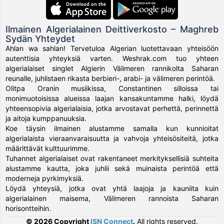
Ilmainen Algerialainen Deittiverkosto – Maghreb
Sydän Yhteydet
Ahlan wa sahlan! Tervetuloa Algerian luotettavaan yhteisöön
autenttisia yhteyksiä varten. Weshrak.com tuo yhteen
algerialaiset singlet Algierin Välimeren rannikolta Saharan
reunalle, juhlistaen rikasta berbieri-, arabi- ja välimeren perintöä.
Olitpa Oranin musiikissa, Constantinen silloissa tai
monimuotoisissa alueissa laajan kansakuntamme halki, löydä
yhteensopivia algerialaisia, jotka arvostavat perhettä, perinnettä
ja aitoja kumppanuuksia.
Koe täysin ilmainen alustamme samalla kun kunnioitat
algerialaista vieraanvaraisuutta ja vahvoja yhteisösiteitä, jotka
määrittävät kulttuurimme.
Tuhannet algerialaiset ovat rakentaneet merkityksellisiä suhteita
alustamme kautta, joka juhlii sekä muinaista perintöä että
moderneja pyrkimyksiä.
Löydä yhteysiä, jotka ovat yhtä laajoja ja kauniita kuin
algerialainen maisema, Välimeren rannoista Saharan
horisontteihin.
© 2026 Copyright
ISN Connect
.
All rights reserved.