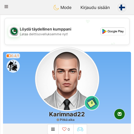
Weshrak
Toggle
Mode
Kirjaudu sisään
navigation
💖
Löydä täydellinen kumppani
💖
Lataa deittisovelluksemme nyt!
💕
💕
0.4/1
0
Karimnad22
Pitkä aika
0