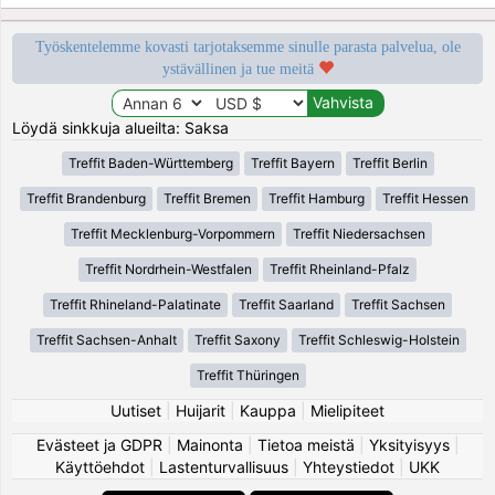
Työskentelemme kovasti tarjotaksemme sinulle parasta palvelua, ole
ystävällinen ja tue meitä
Löydä sinkkuja alueilta: Saksa
Treffit Baden-Württemberg
Treffit Bayern
Treffit Berlin
Treffit Brandenburg
Treffit Bremen
Treffit Hamburg
Treffit Hessen
Treffit Mecklenburg-Vorpommern
Treffit Niedersachsen
Treffit Nordrhein-Westfalen
Treffit Rheinland-Pfalz
Treffit Rhineland-Palatinate
Treffit Saarland
Treffit Sachsen
Treffit Sachsen-Anhalt
Treffit Saxony
Treffit Schleswig-Holstein
Treffit Thüringen
Uutiset
|
Huijarit
|
Kauppa
|
Mielipiteet
Evästeet ja GDPR
|
Mainonta
|
Tietoa meistä
|
Yksityisyys
|
Käyttöehdot
|
Lastenturvallisuus
|
Yhteystiedot
|
UKK