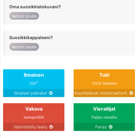
Oma suosikkielokuvani?
Kerron sinulle
Suosikkikappaleeni?
Kerron sinulle
Ilmainen
Tuki
%
100
100% ilmainen
Ilmaiset palvelut
Kuuntelevat moderaattorit
Vakava
Vierailijat
laatuprofiilit
Paljon vierailtu
Vahvistettu laatu
Paras