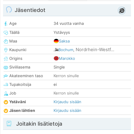
Jäsentiedot
Age
34 vuotta vanha
Täällä
Ystävyys
Maa
Saksa
Nordrhein-Westf...
Kaupunki
Bochum
,
Origins
Marokko
Siviiliasema
Single
Akateeminen taso
Kerron sinulle
Tupakoitsija
ei
Job
Kerron sinulle
Ystäväni
Kirjaudu sisään
Jäsen lähtien
Kirjaudu sisään
Joitakin lisätietoja