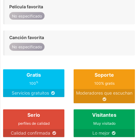
Película favorita
No especificado
Canción favorita
No especificado
Gratis
Soporte
%
100
100% gratis
Servicios gratuitos
Moderadores que escuchan
Serio
Visitantes
perfiles de calidad
Muy visitado
Calidad confirmada
Lo mejor