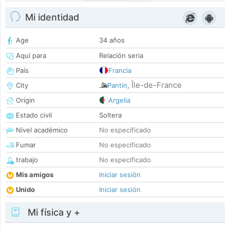
Mi identidad
Age
34 años
Aquí para
Relación seria
País
Francia
Île-de-France
City
Pantin
,
Origin
Argelia
Estado civil
Soltera
Nivel académico
No especificado
Fumar
No especificado
trabajo
No especificado
Mis amigos
Iniciar sesión
Unido
Iniciar sesión
Mi física y +