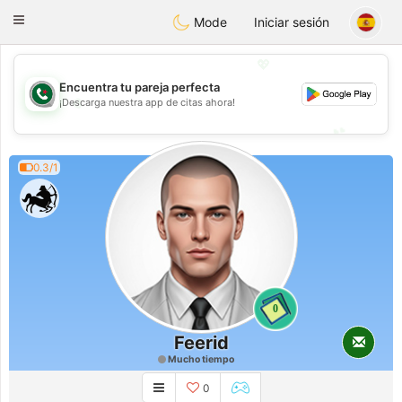
Weshrak
Toggle
Mode
Iniciar sesión
navigation
💖
Encuentra tu pareja perfecta
💖
¡Descarga nuestra app de citas ahora!
💕
💕
0.3/1
0
Feerid
Mucho tiempo
0