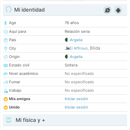
Mi identidad
Age
76 años
Aquí para
Relación seria
País
Argelia
Blida
City
El Affroun
,
Origin
Argelia
Estado civil
Soltera
Nivel académico
No especificado
Fumar
No especificado
trabajo
No especificado
Mis amigos
Iniciar sesión
Unido
Iniciar sesión
Mi física y +