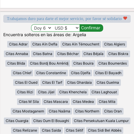
Trabajamos duro para darte el mejor servicio, por favor sé solidario
Encuentra solteros en las áreas de: Argelia
Citas Adrar
Citas Aïn Defla
Citas Aïn Témouchent
Citas Algiers
Citas Annaba
Citas Batna
Citas Béchar
Citas Béjaïa
Citas Biskra
Citas Blida
Citas Bordj Bou Arréridj
Citas Bouira
Citas Boumerdes
Citas Chlef
Citas Constantine
Citas Djelfa
Citas El Bayadh
Citas El Oued
Citas El Tarf
Citas Ghardaia
Citas Guelma
Citas Illizi
Citas Jijel
Citas Khenchela
Citas Laghouat
Citas M Sila
Citas Mascara
Citas Medea
Citas Mila
Citas Mostaganem
Citas Naâma
Citas Northern
Citas Oran
Citas Ouargla
Citas Oum El Bouaghi
Citas Persekutuan Kuala Lumpur
Citas Relizane
Citas Saida
Citas Sétif
Citas Sidi Bel Abbès