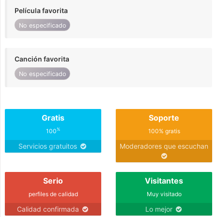
Película favorita
No especificado
Canción favorita
No especificado
Gratis
Soporte
%
100
100% gratis
Servicios gratuitos
Moderadores que escuchan
Serio
Visitantes
perfiles de calidad
Muy visitado
Calidad confirmada
Lo mejor