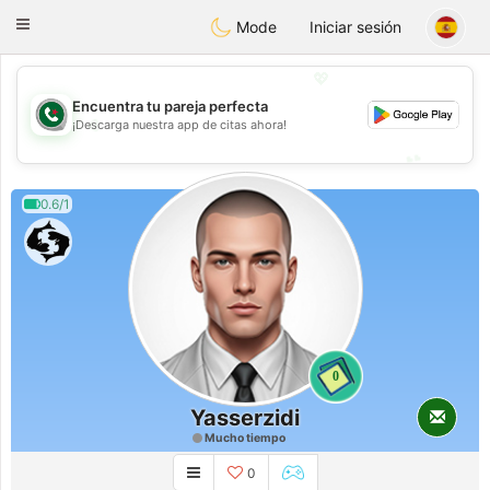
Weshrak
Toggle
Mode
Iniciar sesión
navigation
💖
Encuentra tu pareja perfecta
💖
¡Descarga nuestra app de citas ahora!
💕
💕
0.6/1
0
Yasserzidi
Mucho tiempo
0