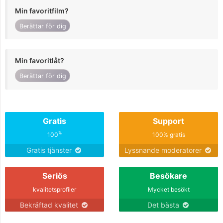
Min favoritfilm?
Berättar för dig
Min favoritlåt?
Berättar för dig
Gratis
Support
%
100
100% gratis
Gratis tjänster
Lyssnande moderatorer
Seriös
Besökare
kvalitetsprofiler
Mycket besökt
Bekräftad kvalitet
Det bästa