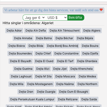
Vi arbetar hårt för att ge dig den bästa servicen, var snäll och stöd oss
Hitta singlar i områdena: Algeriet
Dejta Adrar
Dejta Aïn Defla
Dejta Aïn Témouchent
Dejta Algiers
Dejta Annaba
Dejta Batna
Dejta Béchar
Dejta Béjaïa
Dejta Biskra
Dejta Blida
Dejta Bordj Bou Arréridj
Dejta Bouira
Dejta Boumerdes
Dejta Chlef
Dejta Constantine
Dejta Djelfa
Dejta El Bayadh
Dejta El Oued
Dejta El Tarf
Dejta Ghardaia
Dejta Guelma
Dejta Illizi
Dejta Jijel
Dejta Khenchela
Dejta Laghouat
Dejta M Sila
Dejta Mascara
Dejta Medea
Dejta Mila
Dejta Mostaganem
Dejta Naâma
Dejta Northern
Dejta Oran
Dejta Ouargla
Dejta Oum El Bouaghi
Dejta Persekutuan Kuala Lumpur
Dejta Relizane
Dejta Saida
Dejta Sétif
Dejta Sidi Bel Abbès
Dejta Skikda
Dejta Souk Ahras