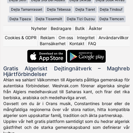
Dejta Tamanrasset
Dejta Tébessa
Dejta Tiaret
Dejta Tindouf
Dejta Tipaza
Dejta Tissemsilt
Dejta Tizi Ouzou
Dejta Tlemcen
Nyheter
|
Bedragare
|
Butik
|
Åsikter
Cookies & GDPR
|
Reklam
|
Om oss
|
Integritet
|
Användarvillkor
|
Barnsäkerhet
|
Kontakt
|
FAQ
Gratis Algeriskt Dejtingnätverk – Maghreb
Hjärtförbindelser
Ahlan wa sahlan! Välkommen till Algeriets pålitliga gemenskap för
autentiska förbindelser. Weshrak.com förenar algeriska singlar
från Algiers medelhavskust till Saharas kant, och firar det rika
berbiska, arabiska och medelhavliga arvet.
Oavsett om du är i Orans musik, Constantines broar eller de
mångfaldiga regionerna över vår stora nation, hitta kompatibla
algerier som uppskattar familj, tradition och äkta partnerskap.
Upplev vår helt gratis plattform samtidigt som du hedrar algerisk
gästfrihet och de starka gemenskapsband som definierar vår