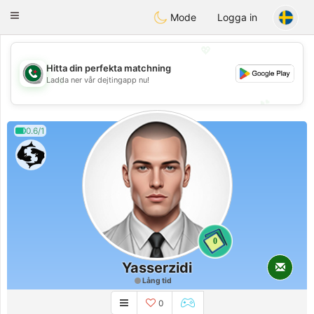
Weshrak
Toggle
Mode
Logga in
navigation
💖
Hitta din perfekta matchning
💖
Ladda ner vår dejtingapp nu!
💕
💕
0.6/1
0
Yasserzidi
Lång tid
0