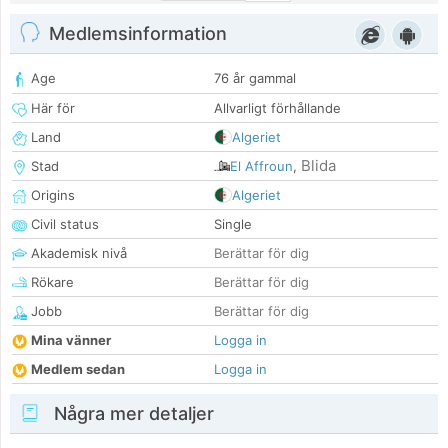
Medlemsinformation
Age
76 år gammal
Här för
Allvarligt förhållande
Land
Algeriet
Blida
Stad
El Affroun
,
Origins
Algeriet
Civil status
Single
Akademisk nivå
Berättar för dig
Rökare
Berättar för dig
Jobb
Berättar för dig
Mina vänner
Logga in
Medlem sedan
Logga in
Några mer detaljer