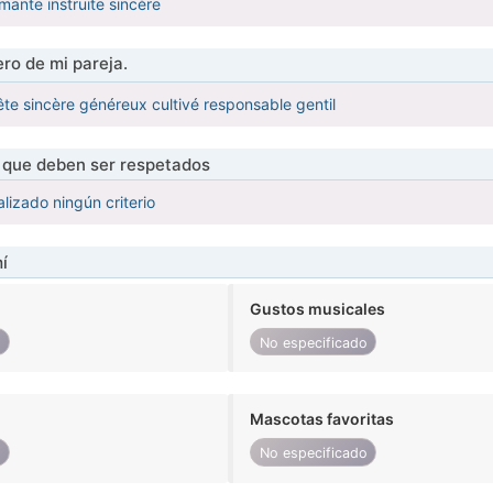
ante instruite sincère
ro de mi pareja.
e sincère généreux cultivé responsable gentil
s que deben ser respetados
lizado ningún criterio
í
Gustos musicales
o
No especificado
Mascotas favoritas
o
No especificado