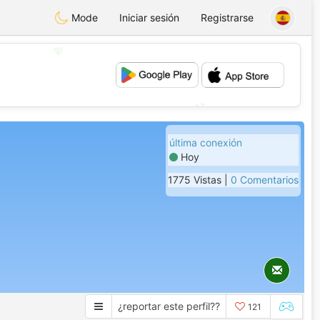
Mode
Iniciar sesión
Registrarse
💖
💕
última conexión
Hoy
1775 Vistas |
0 Comentarios
¿reportar este perfil??
121