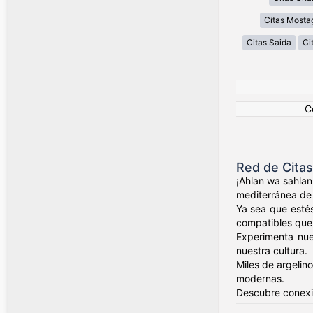
Citas Most
Citas Saida
Ci
C
Red de Citas
¡Ahlan wa sahlan
mediterránea de 
Ya sea que estés
compatibles que v
Experimenta nue
nuestra cultura.
Miles de argelin
modernas.
Descubre conexio