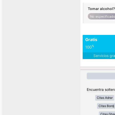
Tomar alcohol?
No especificad
Gratis
%
100
Servicios gr
Encuentra soltero
Citas Adrar
Citas Bordj 
Citas Gha