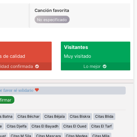
Canción favorita
No especificado
Visitantes
s de calidad
Muy visitado
lidad confirmada
Lo mejor
r favor sé solidario
s Batna
Citas Béchar
Citas Béjaïa
Citas Biskra
Citas Blida
e
Citas Djelfa
Citas El Bayadh
Citas El Oued
Citas El Tarf
ouat
Citas M Sila
Citas Mascara
Citas Medea
Citas Mila