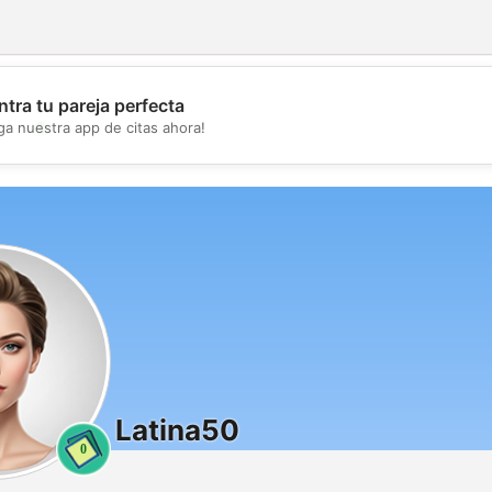
tra tu pareja perfecta
💖
ga nuestra app de citas ahora!
💕
Latina50
0