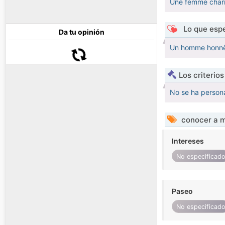
Une femme charm
Lo que espe
Da tu opinión
Un homme honnêt
Los criterio
No se ha persona
conocer a m
Intereses
No especificad
Paseo
No especificad