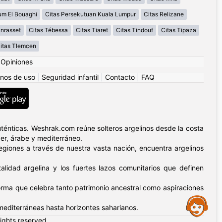
um El Bouaghi
Citas Persekutuan Kuala Lumpur
Citas Relizane
nrasset
Citas Tébessa
Citas Tiaret
Citas Tindouf
Citas Tipaza
itas Tlemcen
|
Opiniones
nos de uso
|
Seguridad infantil
|
Contacto
|
FAQ
uténticas. Weshrak.com reúne solteros argelinos desde la costa
er, árabe y mediterráneo.
egiones a través de nuestra vasta nación, encuentra argelinos
lidad argelina y los fuertes lazos comunitarios que definen
aforma que celebra tanto patrimonio ancestral como aspiraciones
Assistance
editerráneas hasta horizontes saharianos.
rights reserved.