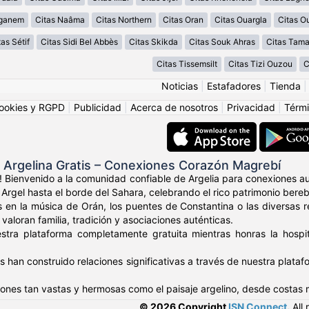
aganem
Citas Naâma
Citas Northern
Citas Oran
Citas Ouargla
Citas O
tas Sétif
Citas Sidi Bel Abbès
Citas Skikda
Citas Souk Ahras
Citas Tama
Citas Tissemsilt
Citas Tizi Ouzou
C
Noticias
|
Estafadores
|
Tienda
ookies y RGPD
|
Publicidad
|
Acerca de nosotros
|
Privacidad
|
Térmi
 Argelina Gratis – Conexiones Corazón Magrebí
! Bienvenido a la comunidad confiable de Argelia para conexiones a
Argel hasta el borde del Sahara, celebrando el rico patrimonio bereb
 en la música de Orán, los puentes de Constantina o las diversas r
aloran familia, tradición y asociaciones auténticas.
stra plataforma completamente gratuita mientras honras la hospita
os han construido relaciones significativas a través de nuestra plat
nes tan vastas y hermosas como el paisaje argelino, desde costas m
© 2026 Copyright
ISN Connect
.
All 