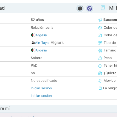
dad
Mi f
52 años
Buscan
Relación seria
Color d
Argelia
Color d
Algiers
Ain Taya
,
Tipo de
Argelia
Tamaño
Soltera
Peso
PhD
Tener hi
no
¿Quieres
No especificado
Movido 
Iniciar sesión
La religi
Iniciar sesión
re mí