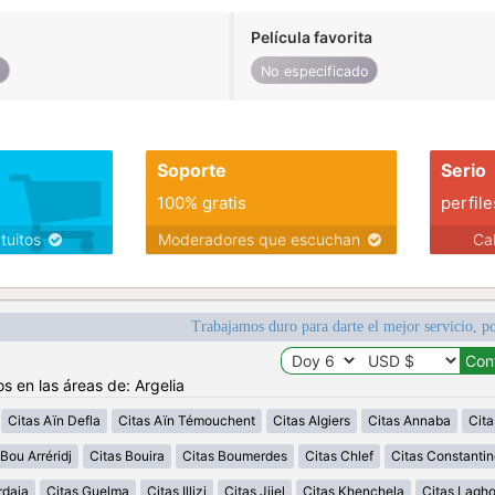
Película favorita
o
No especificado
Soporte
Serio
100% gratis
perfile
atuitos
Moderadores que escuchan
Ca
Trabajamos duro para darte el mejor servicio, po
s en las áreas de: Argelia
Citas Aïn Defla
Citas Aïn Témouchent
Citas Algiers
Citas Annaba
Cita
Bou Arréridj
Citas Bouira
Citas Boumerdes
Citas Chlef
Citas Constantin
rdaia
Citas Guelma
Citas Illizi
Citas Jijel
Citas Khenchela
Citas Lagh