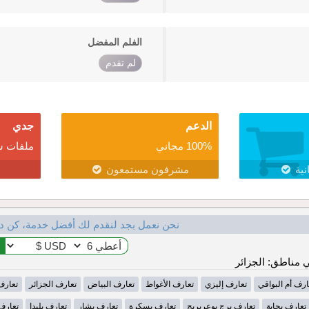
الفلم المفضل
لم تقدم
الدعم
جدي
100% مجاني
ملفات ش
نية
مشرفون مستمعون
نحن نعمل بجد لنقدم لك أفضل خدمة، كن د
مناطق: الجزائر
ارف أم البواقي
تعارف إليزي
تعارف الأغواط
تعارف البياض
تعارف الجزائر
تعارف
تعارف بجاية
تعارف برج بوعريريج
تعارف بسكرة
تعارف بشار
تعارف بليدا
تعارف