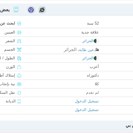
بعض ا
52 سنة
ابحث عن
علاقة جدية
العينين
الجزائر
الشعر
الجزائر
الجسم
عين طاية
،
الجزائر
الطول / ا
أعزب
الوزن
دكتوراه
إمتلاك أط
كلا
نية بإنجا
لم تقدم
نقل السكن
تسجيل الدخول
الديانة
تسجيل الدخول
 بي