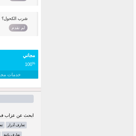
شرب الكحول؟
لم تقدم
مجاني
%
100
خدمات مجا
ابحث عن عزاب في 
تعارف أدرار
تع
تعارف باتنة