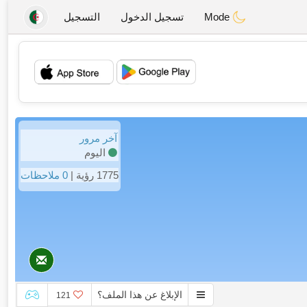
Mode
تسجيل الدخول
التسجيل
💖
💕
آخر مرور
اليوم
1775 رؤية |
0 ملاحظات
الإبلاغ عن هذا الملف؟
121