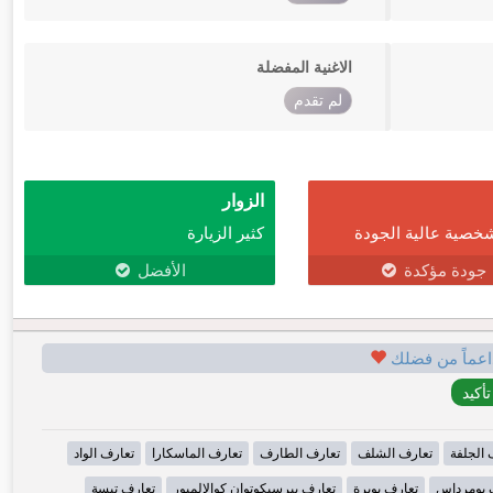
الاغنية المفضلة
لم تقدم
الزوار
خصية عالية الجودة
كثير الزيارة
جودة مؤكدة
الأفضل
اعماً من فضلك
 الجلفة
تعارف الشلف
تعارف الطارف
تعارف الماسكارا
تعارف الواد
 بومرداس
تعارف بويرة
تعارف بيرسيكوتوان كوالالمبور
تعارف تبسة