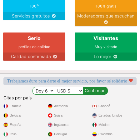
%
100
100% gratis
Servicios gratuitos
Moderadores que escuchan
Serio
Visitantes
perfiles de calidad
Muy visitado
Calidad confirmada
Lo mejor
Trabajamos duro para darte el mejor servicio, por favor sé solidario
Citas por país
Francia
Alemania
Canadá
Bélgica
Suiza
Estados Unidos
España
Inglaterra
México
Italia
Portugal
Colombia