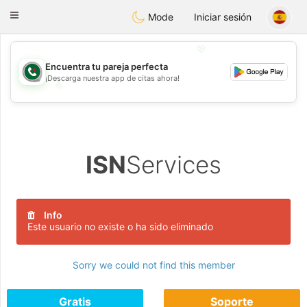
Weshrak
Toggle
Mode
Iniciar sesión
navigation
💖
Encuentra tu pareja perfecta
¡Descarga nuestra app de citas ahora!
💖
💕
💕
ISN
Services
Info
Este usuario no existe o ha sido eliminado
Sorry we could not find this member
Gratis
Soporte