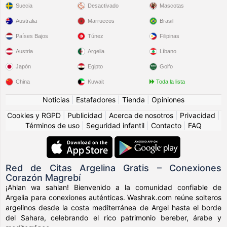
Suecia
Desactivado
Mascotas
Australia
Marruecos
Brasil
Países Bajos
Túnez
Filipinas
Austria
Argelia
Líbano
Japón
Egipto
Golfo
China
Kuwait
Toda la lista
Noticias
|
Estafadores
|
Tienda
|
Opiniones
Cookies y RGPD
|
Publicidad
|
Acerca de nosotros
|
Privacidad
|
Términos de uso
|
Seguridad infantil
|
Contacto
|
FAQ
Red de Citas Argelina Gratis – Conexiones
Corazón Magrebí
¡Ahlan wa sahlan! Bienvenido a la comunidad confiable de
Argelia para conexiones auténticas. Weshrak.com reúne solteros
argelinos desde la costa mediterránea de Argel hasta el borde
del Sahara, celebrando el rico patrimonio bereber, árabe y