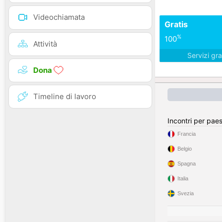
Videochiamata
Gratis
%
100
Attività
Servizi gra
Dona
Timeline di lavoro
Incontri per pae
Francia
Belgio
Spagna
Italia
Svezia