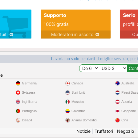
Supporto
Serio
100% gratis
profili 
tuiti
Moderatori in ascolto
Qu
Lavoriamo sodo per darti il miglior servizio, per 
se
Germania
Canada
Australia
Svizzera
Stati Uniti
Paesi Bass
Inghilterra
Messico
Austria
Portogallo
Colombia
Giappone
Disabili
Animali domestici
Cina
Notizie
|
Truffatori
|
Negozio
|