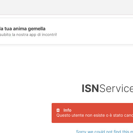
la tua anima gemella
subito la nostra app di incontri!
💖
💕
ISN
Servic
Info
Questo utente non esiste o è stato canc
Sorry we could not find this