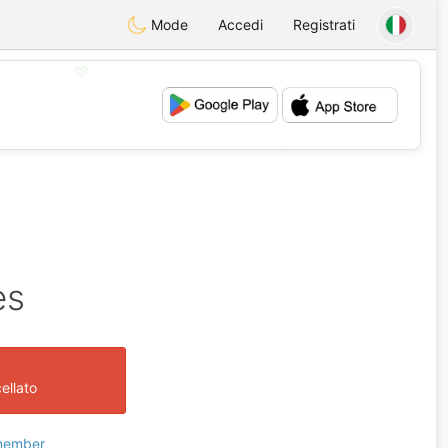
Mode
Accedi
Registrati
💖
💕
es
ellato
 member