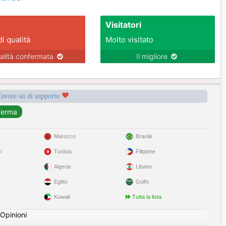
Visitatori
di qualità
Molto visitato
alità confermata
Il migliore
favore sii di supporto
Marocco
Brasile
i
Tunisia
Filippine
Algeria
Libano
Egitto
Golfo
Kuwait
Tutta la lista
Opinioni