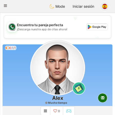
Weshrak
Toggle
Mode
Iniciar sesión
navigation
💖
Encuentra tu pareja perfecta
💖
¡Descarga nuestra app de citas ahora!
💕
💕
0.1/1
0
Alex
Mucho tiempo
0