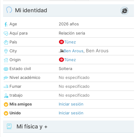
Mi identidad
Age
2026 años
Aquí para
Relación seria
País
Túnez
Ben Arous
City
Ben Arous
,
Origin
Túnez
Estado civil
Soltera
Nivel académico
No especificado
Fumar
No especificado
trabajo
No especificado
Mis amigos
Iniciar sesión
Unido
Iniciar sesión
Mi física y +