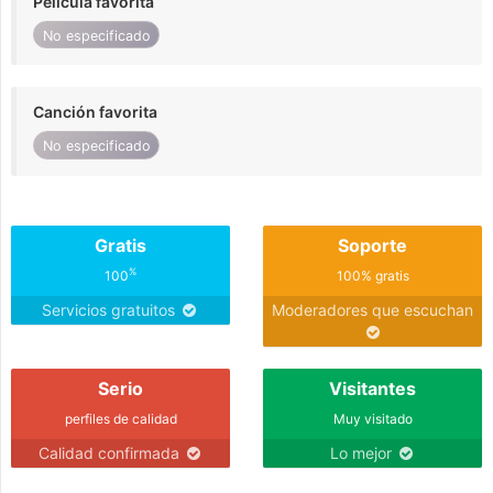
Película favorita
No especificado
Canción favorita
No especificado
Gratis
Soporte
%
100
100% gratis
Servicios gratuitos
Moderadores que escuchan
Serio
Visitantes
perfiles de calidad
Muy visitado
Calidad confirmada
Lo mejor