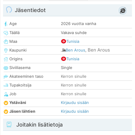
Jäsentiedot
Age
2026 vuotta vanha
Täällä
Vakava suhde
Maa
Tunisia
Ben Arous
Kaupunki
Ben Arous
,
Origins
Tunisia
Siviiliasema
Single
Akateeminen taso
Kerron sinulle
Tupakoitsija
Kerron sinulle
Job
Kerron sinulle
Ystäväni
Kirjaudu sisään
Jäsen lähtien
Kirjaudu sisään
Joitakin lisätietoja