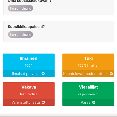
Oma suosikkielokuvani?
Kerron sinulle
Suosikkikappaleeni?
Kerron sinulle
Ilmainen
Tuki
%
100
100% ilmainen
Ilmaiset palvelut
Kuuntelevat moderaattorit
Vakava
Vierailijat
laatuprofiilit
Paljon vierailtu
Vahvistettu laatu
Paras