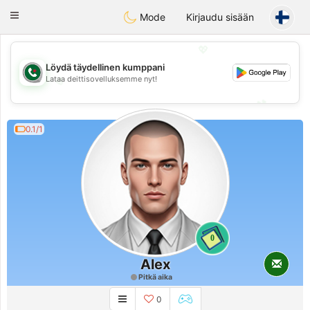
Weshrak
Toggle
Mode
Kirjaudu sisään
navigation
💖
Löydä täydellinen kumppani
Lataa deittisovelluksemme nyt!
💖
💕
💕
0.1/1
0
Alex
Pitkä aika
0