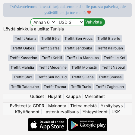
Työskentelemme kovasti tarjotaksemme sinulle parasta palvelua, ole
ystävällinen ja tue meitä
Löydä sinkkuja alueilta: Tunisia
Treffit Ariana
Treffit Béja
Treffit Ben Arous
Treffit Bizerte
Treffit Gabès
Treffit Gafsa
Treffit Jendouba
Treffit Kairouan
Treffit Kasserine
Treffit Kebili
Treffit La Manouba
Treffit Le Kef
Treffit Mahdia
Treffit Médenine
Treffit Monastir
Treffit Nabeul
Treffit Sfax
Treffit Sidi Bouzid
Treffit Siliana
Treffit Sousse
Treffit Tataouine
Treffit Tozeur
Treffit Tunis
Treffit Zaghouan
Uutiset
|
Huijarit
|
Kauppa
|
Mielipiteet
Evästeet ja GDPR
|
Mainonta
|
Tietoa meistä
|
Yksityisyys
|
Käyttöehdot
|
Lastenturvallisuus
|
Yhteystiedot
|
UKK