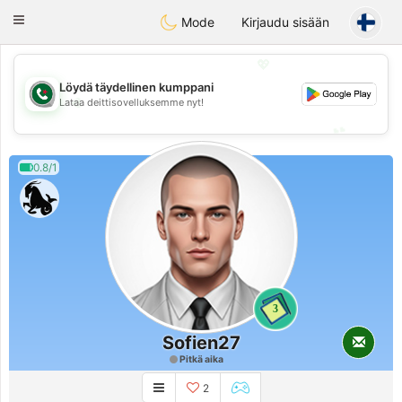
Weshrak
Toggle
Mode
Kirjaudu sisään
navigation
💖
Löydä täydellinen kumppani
💖
Lataa deittisovelluksemme nyt!
💕
💕
0.8/1
3
Sofien27
Pitkä aika
2