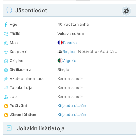
Jäsentiedot
Age
40 vuotta vanha
Täällä
Vakava suhde
Maa
Ranska
Nouvelle-Aquita...
Kaupunki
Begles
,
Origins
Algeria
Siviiliasema
Single
Akateeminen taso
Kerron sinulle
Tupakoitsija
Kerron sinulle
Job
Kerron sinulle
Ystäväni
Kirjaudu sisään
Jäsen lähtien
Kirjaudu sisään
Joitakin lisätietoja