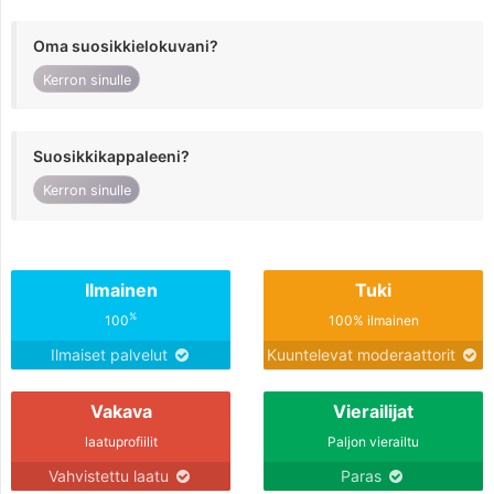
Oma suosikkielokuvani?
Kerron sinulle
Suosikkikappaleeni?
Kerron sinulle
Ilmainen
Tuki
%
100
100% ilmainen
Ilmaiset palvelut
Kuuntelevat moderaattorit
Vakava
Vierailijat
laatuprofiilit
Paljon vierailtu
Vahvistettu laatu
Paras