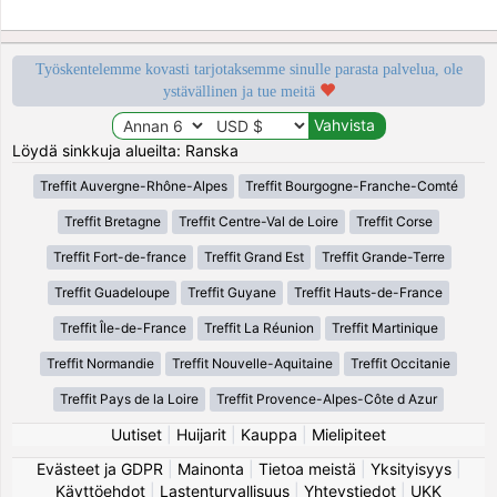
Työskentelemme kovasti tarjotaksemme sinulle parasta palvelua, ole
ystävällinen ja tue meitä
Löydä sinkkuja alueilta: Ranska
Treffit Auvergne-Rhône-Alpes
Treffit Bourgogne-Franche-Comté
Treffit Bretagne
Treffit Centre-Val de Loire
Treffit Corse
Treffit Fort-de-france
Treffit Grand Est
Treffit Grande-Terre
Treffit Guadeloupe
Treffit Guyane
Treffit Hauts-de-France
Treffit Île-de-France
Treffit La Réunion
Treffit Martinique
Treffit Normandie
Treffit Nouvelle-Aquitaine
Treffit Occitanie
Treffit Pays de la Loire
Treffit Provence-Alpes-Côte d Azur
Uutiset
|
Huijarit
|
Kauppa
|
Mielipiteet
Evästeet ja GDPR
|
Mainonta
|
Tietoa meistä
|
Yksityisyys
|
Käyttöehdot
|
Lastenturvallisuus
|
Yhteystiedot
|
UKK