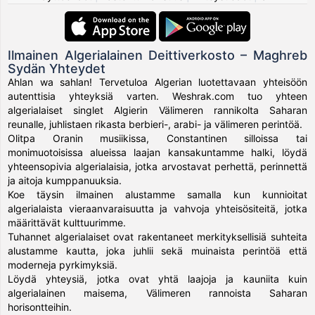
Ilmainen Algerialainen Deittiverkosto – Maghreb
Sydän Yhteydet
Ahlan wa sahlan! Tervetuloa Algerian luotettavaan yhteisöön
autenttisia yhteyksiä varten. Weshrak.com tuo yhteen
algerialaiset singlet Algierin Välimeren rannikolta Saharan
reunalle, juhlistaen rikasta berbieri-, arabi- ja välimeren perintöä.
Olitpa Oranin musiikissa, Constantinen silloissa tai
monimuotoisissa alueissa laajan kansakuntamme halki, löydä
yhteensopivia algerialaisia, jotka arvostavat perhettä, perinnettä
ja aitoja kumppanuuksia.
Koe täysin ilmainen alustamme samalla kun kunnioitat
algerialaista vieraanvaraisuutta ja vahvoja yhteisösiteitä, jotka
määrittävät kulttuurimme.
Tuhannet algerialaiset ovat rakentaneet merkityksellisiä suhteita
alustamme kautta, joka juhlii sekä muinaista perintöä että
moderneja pyrkimyksiä.
Löydä yhteysiä, jotka ovat yhtä laajoja ja kauniita kuin
algerialainen maisema, Välimeren rannoista Saharan
horisontteihin.