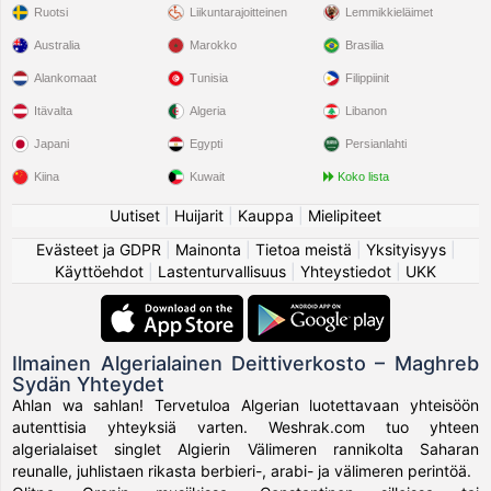
Ruotsi
Liikuntarajoitteinen
Lemmikkieläimet
Australia
Marokko
Brasilia
Alankomaat
Tunisia
Filippiinit
Itävalta
Algeria
Libanon
Japani
Egypti
Persianlahti
Kiina
Kuwait
Koko lista
Uutiset
|
Huijarit
|
Kauppa
|
Mielipiteet
Evästeet ja GDPR
|
Mainonta
|
Tietoa meistä
|
Yksityisyys
|
Käyttöehdot
|
Lastenturvallisuus
|
Yhteystiedot
|
UKK
Ilmainen Algerialainen Deittiverkosto – Maghreb
Sydän Yhteydet
Ahlan wa sahlan! Tervetuloa Algerian luotettavaan yhteisöön
autenttisia yhteyksiä varten. Weshrak.com tuo yhteen
algerialaiset singlet Algierin Välimeren rannikolta Saharan
reunalle, juhlistaen rikasta berbieri-, arabi- ja välimeren perintöä.