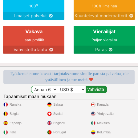
%
100
100% ilmainen
Ilmaiset palvelut
Kuuntelevat moderaattorit
Vakava
Vierailijat
laatuprofiilit
Paljon vierailtu
Vahvistettu laatu
Paras
Työskentelemme kovasti tarjotaksemme sinulle parasta palvelua, ole
ystävällinen ja tue meitä
Tapaamiset maan mukaan
Ranska
Saksa
Kanada
Belgia
Sveitsi
Yhdysvallat
Espanja
Englanti
Meksiko
Italia
Portugali
Kolumbia