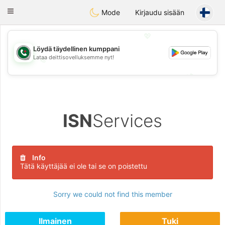
Weshrak
Toggle
Mode
Kirjaudu sisään
navigation
💖
Löydä täydellinen kumppani
Lataa deittisovelluksemme nyt!
💖
💕
💕
ISN
Services
Info
Tätä käyttäjää ei ole tai se on poistettu
Sorry we could not find this member
Ilmainen
Tuki