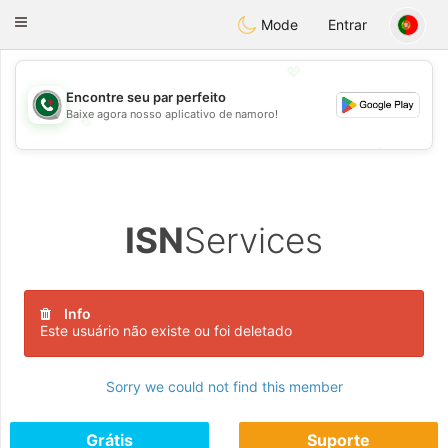
Weshrak
Toggle
Mode
Entrar
navigation
💖
Encontre seu par perfeito
Baixe agora nosso aplicativo de namoro!
💖
💕
💕
ISN
Services
Info
Este usuário não existe ou foi deletado
Sorry we could not find this member
Grátis
Suporte