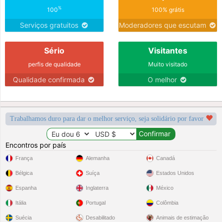
%
100
100% grátis
Serviços gratuitos
Moderadores que escutam
Sério
Visitantes
perfis de qualidade
Muito visitado
Qualidade confirmada
O melhor
Trabalhamos duro para dar o melhor serviço, seja solidário por favor
Encontros por país
França
Alemanha
Canadá
Bélgica
Suíça
Estados Unidos
Espanha
Inglaterra
México
Itália
Portugal
Colômbia
Suécia
Desabilitado
Animais de estimação