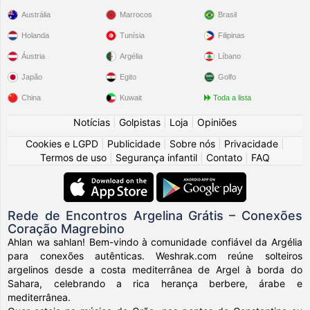
Austrália
Marrocos
Brasil
Holanda
Tunísia
Filipinas
Áustria
Argélia
Líbano
Japão
Egito
Golfo
China
Kuwait
Toda a lista
Notícias
|
Golpistas
|
Loja
|
Opiniões
Cookies e LGPD
|
Publicidade
|
Sobre nós
|
Privacidade
|
Termos de uso
|
Segurança infantil
|
Contato
|
FAQ
Rede de Encontros Argelina Grátis – Conexões
Coração Magrebino
Ahlan wa sahlan! Bem-vindo à comunidade confiável da Argélia
para conexões autênticas. Weshrak.com reúne solteiros
argelinos desde a costa mediterrânea de Argel à borda do
Sahara, celebrando a rica herança berbere, árabe e
mediterrânea.