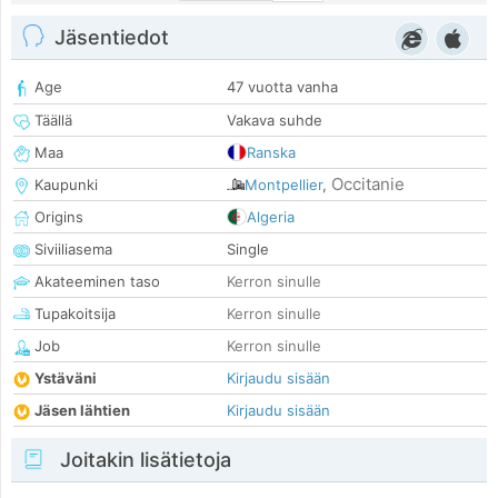
Jäsentiedot
Age
47 vuotta vanha
Täällä
Vakava suhde
Maa
Ranska
Occitanie
Kaupunki
Montpellier
,
Origins
Algeria
Siviiliasema
Single
Akateeminen taso
Kerron sinulle
Tupakoitsija
Kerron sinulle
Job
Kerron sinulle
Ystäväni
Kirjaudu sisään
Jäsen lähtien
Kirjaudu sisään
Joitakin lisätietoja