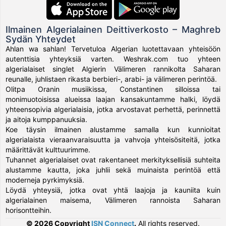
Ilmainen Algerialainen Deittiverkosto – Maghreb
Sydän Yhteydet
Ahlan wa sahlan! Tervetuloa Algerian luotettavaan yhteisöön
autenttisia yhteyksiä varten. Weshrak.com tuo yhteen
algerialaiset singlet Algierin Välimeren rannikolta Saharan
reunalle, juhlistaen rikasta berbieri-, arabi- ja välimeren perintöä.
Olitpa Oranin musiikissa, Constantinen silloissa tai
monimuotoisissa alueissa laajan kansakuntamme halki, löydä
yhteensopivia algerialaisia, jotka arvostavat perhettä, perinnettä
ja aitoja kumppanuuksia.
Koe täysin ilmainen alustamme samalla kun kunnioitat
algerialaista vieraanvaraisuutta ja vahvoja yhteisösiteitä, jotka
määrittävät kulttuurimme.
Tuhannet algerialaiset ovat rakentaneet merkityksellisiä suhteita
alustamme kautta, joka juhlii sekä muinaista perintöä että
moderneja pyrkimyksiä.
Löydä yhteysiä, jotka ovat yhtä laajoja ja kauniita kuin
algerialainen maisema, Välimeren rannoista Saharan
horisontteihin.
© 2026 Copyright
ISN Connect
.
All rights reserved.