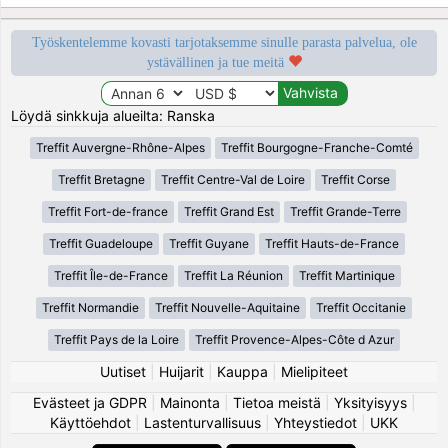
Työskentelemme kovasti tarjotaksemme sinulle parasta palvelua, ole
ystävällinen ja tue meitä
Löydä sinkkuja alueilta: Ranska
Treffit Auvergne-Rhône-Alpes
Treffit Bourgogne-Franche-Comté
Treffit Bretagne
Treffit Centre-Val de Loire
Treffit Corse
Treffit Fort-de-france
Treffit Grand Est
Treffit Grande-Terre
Treffit Guadeloupe
Treffit Guyane
Treffit Hauts-de-France
Treffit Île-de-France
Treffit La Réunion
Treffit Martinique
Treffit Normandie
Treffit Nouvelle-Aquitaine
Treffit Occitanie
Treffit Pays de la Loire
Treffit Provence-Alpes-Côte d Azur
Uutiset
|
Huijarit
|
Kauppa
|
Mielipiteet
Evästeet ja GDPR
|
Mainonta
|
Tietoa meistä
|
Yksityisyys
|
Käyttöehdot
|
Lastenturvallisuus
|
Yhteystiedot
|
UKK