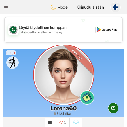
Weshrak
Toggle
Mode
Kirjaudu sisään
navigation
💖
Löydä täydellinen kumppani
💖
Lataa deittisovelluksemme nyt!
💕
💕
Kielletty
0/1
0
Lorena60
Pitkä aika
3