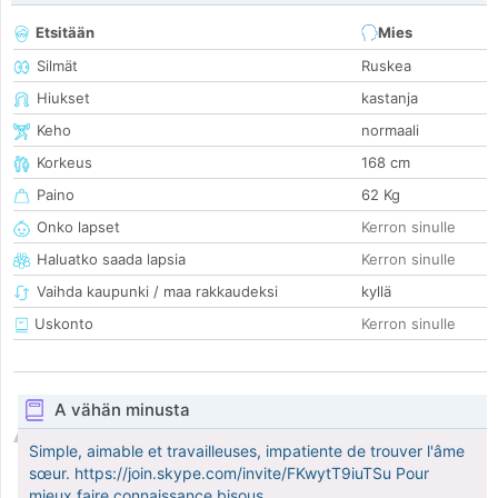
Etsitään
Mies
Silmät
Ruskea
Hiukset
kastanja
Keho
normaali
Korkeus
168 cm
Paino
62 Kg
Onko lapset
Kerron sinulle
Haluatko saada lapsia
Kerron sinulle
Vaihda kaupunki / maa rakkaudeksi
kyllä
Uskonto
Kerron sinulle
A vähän minusta
Simple, aimable et travailleuses, impatiente de trouver l'âme
sœur. https://join.skype.com/invite/FKwytT9iuTSu Pour
mieux faire connaissance bisous