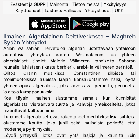
Evästeet ja GDPR
|
Mainonta
|
Tietoa meistä
|
Yksityisyys
|
Käyttöehdot
|
Lastenturvallisuus
|
Yhteystiedot
|
UKK
Ilmainen Algerialainen Deittiverkosto – Maghreb
Sydän Yhteydet
Ahlan wa sahlan! Tervetuloa Algerian luotettavaan yhteisöön
autenttisia yhteyksiä varten. Weshrak.com tuo yhteen
algerialaiset singlet Algierin Välimeren rannikolta Saharan
reunalle, juhlistaen rikasta berbieri-, arabi- ja välimeren perintöä.
Olitpa Oranin musiikissa, Constantinen silloissa tai
monimuotoisissa alueissa laajan kansakuntamme halki, löydä
yhteensopivia algerialaisia, jotka arvostavat perhettä, perinnettä
ja aitoja kumppanuuksia.
Koe täysin ilmainen alustamme samalla kun kunnioitat
algerialaista vieraanvaraisuutta ja vahvoja yhteisösiteitä, jotka
määrittävät kulttuurimme.
Tuhannet algerialaiset ovat rakentaneet merkityksellisiä suhteita
alustamme kautta, joka juhlii sekä muinaista perintöä että
moderneja pyrkimyksiä.
Löydä yhteysiä, jotka ovat yhtä laajoja ja kauniita kuin