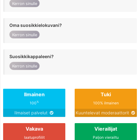
Kerron sinulle
Oma suosikkielokuvani?
Kerron sinulle
Suosikkikappaleeni?
Kerron sinulle
Ilmainen
Tuki
%
100
100% ilmainen
Ilmaiset palvelut
Kuuntelevat moderaattorit
Vakava
Vierailijat
laatuprofiilit
Paljon vierailtu