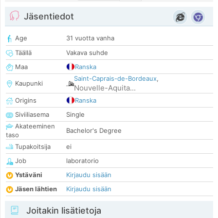
Jäsentiedot
Age
31 vuotta vanha
Täällä
Vakava suhde
Maa
Ranska
Saint-Caprais-de-Bordeaux
,
Kaupunki
Nouvelle-Aquita...
Origins
Ranska
Siviiliasema
Single
Akateeminen
Bachelor's Degree
taso
Tupakoitsija
ei
Job
laboratorio
Ystäväni
Kirjaudu sisään
Jäsen lähtien
Kirjaudu sisään
Joitakin lisätietoja