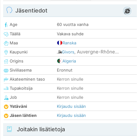
Jäsentiedot
Age
60 vuotta vanha
Täällä
Vakava suhde
Maa
Ranska
Auvergne-Rhône...
Kaupunki
Givors
,
Origins
Algeria
Siviiliasema
Eronnut
Akateeminen taso
Kerron sinulle
Tupakoitsija
Kerron sinulle
Job
Kerron sinulle
Ystäväni
Kirjaudu sisään
Jäsen lähtien
Kirjaudu sisään
Joitakin lisätietoja