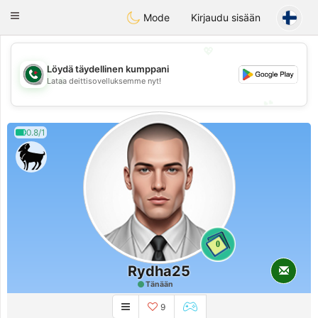
Weshrak
Toggle
Mode
Kirjaudu sisään
navigation
💖
Löydä täydellinen kumppani
💖
Lataa deittisovelluksemme nyt!
💕
💕
0.8/1
0
Rydha25
Tänään
9