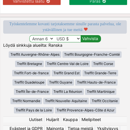
Vahvistettu laatu
Paras
Työskentelemme kovasti tarjotaksemme sinulle parasta palvelua, ole
ystävällinen ja tue meitä
Löydä sinkkuja alueilta: Ranska
Treffit Auvergne-Rhône-Alpes
Treffit Bourgogne-Franche-Comté
Treffit Bretagne
Treffit Centre-Val de Loire
Treffit Corse
Treffit Fort-de-france
Treffit Grand Est
Treffit Grande-Terre
Treffit Guadeloupe
Treffit Guyane
Treffit Hauts-de-France
Treffit Île-de-France
Treffit La Réunion
Treffit Martinique
Treffit Normandie
Treffit Nouvelle-Aquitaine
Treffit Occitanie
Treffit Pays de la Loire
Treffit Provence-Alpes-Côte d Azur
Uutiset
|
Huijarit
|
Kauppa
|
Mielipiteet
Evästeet ja GDPR
|
Mainonta
|
Tietoa meistä
|
Yksityisyys
|