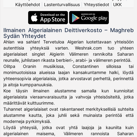
Käyttöehdot
|
Lastenturvallisuus
|
Yhteystiedot
|
UKK
Ilmainen Algerialainen Deittiverkosto – Maghreb
Sydän Yhteydet
Ahlan wa sahlan! Tervetuloa Algerian luotettavaan yhteisöön
autenttisia yhteyksiä varten. Weshrak.com tuo yhteen
algerialaiset singlet Algierin Välimeren rannikolta Saharan
reunalle, juhlistaen rikasta berbieri-, arabi- ja välimeren perintöä.
Olitpa Oranin musiikissa, Constantinen silloissa tai
monimuotoisissa alueissa laajan kansakuntamme halki, löydä
yhteensopivia algerialaisia, jotka arvostavat perhettä, perinnettä
ja aitoja kumppanuuksia.
Koe täysin ilmainen alustamme samalla kun kunnioitat
algerialaista vieraanvaraisuutta ja vahvoja yhteisösiteitä, jotka
määrittävät kulttuurimme.
Tuhannet algerialaiset ovat rakentaneet merkityksellisiä suhteita
alustamme kautta, joka juhlii sekä muinaista perintöä että
moderneja pyrkimyksiä.
Löydä yhteysiä, jotka ovat yhtä laajoja ja kauniita kuin
algerialainen maisema, Välimeren rannoista Saharan