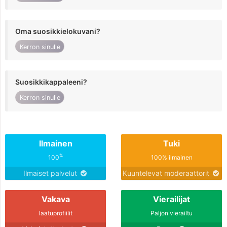
Oma suosikkielokuvani?
Kerron sinulle
Suosikkikappaleeni?
Kerron sinulle
Ilmainen
Tuki
%
100
100% ilmainen
Ilmaiset palvelut
Kuuntelevat moderaattorit
Vakava
Vierailijat
laatuprofiilit
Paljon vierailtu