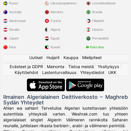
Ruotsi
Liikuntarajoitteinen
Lemmikkieläimet
Australia
Marokko
Brasilia
Alankomaat
Tunisia
Filippiinit
Itävalta
Algeria
Libanon
Japani
Egypti
Persianlahti
Kiina
Kuwait
Koko lista
Uutiset
|
Huijarit
|
Kauppa
|
Mielipiteet
Evästeet ja GDPR
|
Mainonta
|
Tietoa meistä
|
Yksityisyys
|
Käyttöehdot
|
Lastenturvallisuus
|
Yhteystiedot
|
UKK
Ilmainen Algerialainen Deittiverkosto – Maghreb
Sydän Yhteydet
Ahlan wa sahlan! Tervetuloa Algerian luotettavaan yhteisöön
autenttisia yhteyksiä varten. Weshrak.com tuo yhteen
algerialaiset singlet Algierin Välimeren rannikolta Saharan
reunalle, juhlistaen rikasta berbieri-, arabi- ja välimeren perintöä.