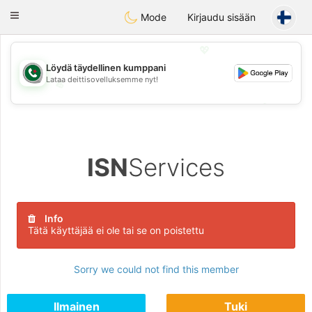
Weshrak
Toggle
Mode
Kirjaudu sisään
navigation
💖
Löydä täydellinen kumppani
Lataa deittisovelluksemme nyt!
💖
💕
💕
ISN
Services
Info
Tätä käyttäjää ei ole tai se on poistettu
Sorry we could not find this member
Ilmainen
Tuki