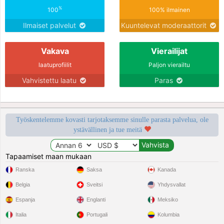
%
100
100% ilmainen
Ilmaiset palvelut
Kuuntelevat moderaattorit
Vakava
Vierailijat
laatuprofiilit
Paljon vierailtu
Vahvistettu laatu
Paras
Työskentelemme kovasti tarjotaksemme sinulle parasta palvelua, ole
ystävällinen ja tue meitä
Tapaamiset maan mukaan
Ranska
Saksa
Kanada
Belgia
Sveitsi
Yhdysvallat
Espanja
Englanti
Meksiko
Italia
Portugali
Kolumbia