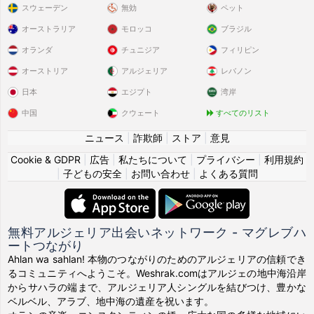
スウェーデン
無効
ペット
オーストラリア
モロッコ
ブラジル
オランダ
チュニジア
フィリピン
オーストリア
アルジェリア
レバノン
日本
エジプト
湾岸
中国
クウェート
すべてのリスト
ニュース
|
詐欺師
|
ストア
|
意見
Cookie & GDPR
|
広告
|
私たちについて
|
プライバシー
|
利用規約
|
子どもの安全
|
お問い合わせ
|
よくある質問
無料アルジェリア出会いネットワーク - マグレブハ
ートつながり
Ahlan wa sahlan! 本物のつながりのためのアルジェリアの信頼でき
るコミュニティへようこそ。Weshrak.comはアルジェの地中海沿岸
からサハラの端まで、アルジェリア人シングルを結びつけ、豊かな
ベルベル、アラブ、地中海の遺産を祝います。