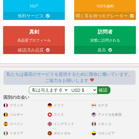
%
100
100%無料
無料サービス
聞く耳を持つモデレーター
真剣
訪問者
高品質プロフィール
頻繁に訪問される
確認済み品質
最高
私たちは最高のサービスを提供するために懸命に働いています。
ご協力をお願いします
国別の出会い
フランス
ドイツ
カナダ
ベルギー
スイス
アメリカ合衆国
スペイン
イングランド
メキシコ
イタリア
ポルトガル
コロンビア