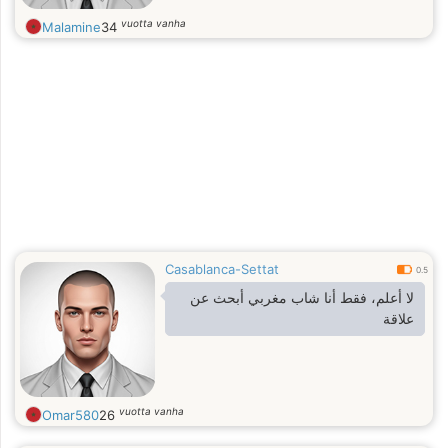
vuotta vanha
Malamine
34
Casablanca-Settat
0.5
لا أعلم، فقط أنا شاب مغربي أبحث عن
علاقة
vuotta vanha
Omar580
26