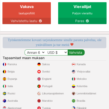
Vakava
Vierailijat
laatuprofiilit
Paljon vierailtu
Vahvistettu laatu
Paras
Työskentelemme kovasti tarjotaksemme sinulle parasta palvelua, ole
ystävällinen ja tue meitä
Tapaamiset maan mukaan
Ranska
Saksa
Kanada
Belgia
Sveitsi
Yhdysvallat
Espanja
Englanti
Meksiko
Italia
Portugali
Kolumbia
Ruotsi
Liikuntarajoitteinen
Lemmikkieläimet
Australia
Marokko
Brasilia
Alankomaat
Tunisia
Filippiinit