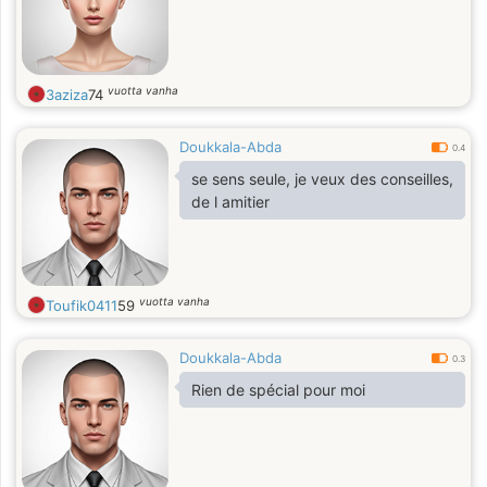
vuotta vanha
3aziza
74
Doukkala-Abda
0.4
se sens seule, je veux des conseilles,
de l amitier
vuotta vanha
Toufik0411
59
Doukkala-Abda
0.3
Rien de spécial pour moi