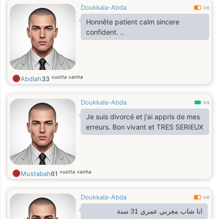
Doukkala-Abda
0.6
Honnête patient calm sincere
confident. ..
vuotta vanha
Abdlah
33
Doukkala-Abda
0.9
Je suis divorcé et j'ai appris de mes
erreurs. Bon vivant et TRES SERIEUX
vuotta vanha
Mustabah
61
Doukkala-Abda
0.6
انا شاب مغربي عمري 31 سنة