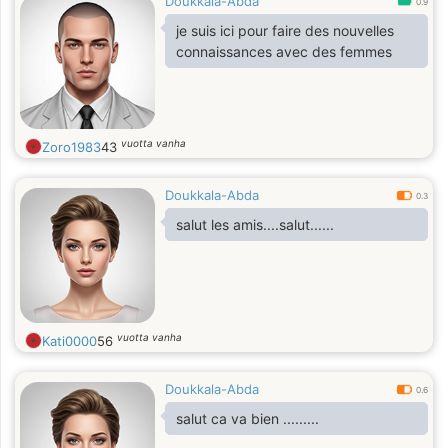
Doukkala-Abda
0.9
je suis ici pour faire des nouvelles
connaissances avec des femmes
vuotta vanha
Zoro1983
43
Doukkala-Abda
0.3
salut les amis....salut......
vuotta vanha
Kati0000
56
Doukkala-Abda
0.6
salut ca va bien .........