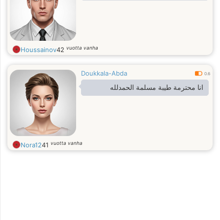
vuotta vanha
Houssainov
42
Doukkala-Abda
0.6
انا محترمة طيبة مسلمة الحمدلله
vuotta vanha
Nora12
41