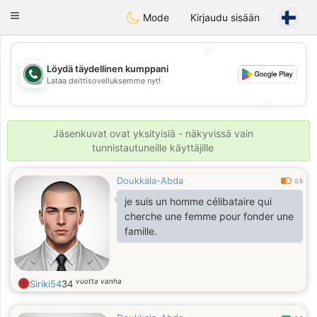
Weshrak
Toggle
Mode
Kirjaudu sisään
navigation
💖
Löydä täydellinen kumppani
💖
Lataa deittisovelluksemme nyt!
💕
💕
Jäsenkuvat ovat yksityisiä - näkyvissä vain
tunnistautuneille käyttäjille
Doukkala-Abda
0.5
je suis un homme célibataire qui
cherche une femme pour fonder une
famille.
vuotta vanha
Siriki54
34