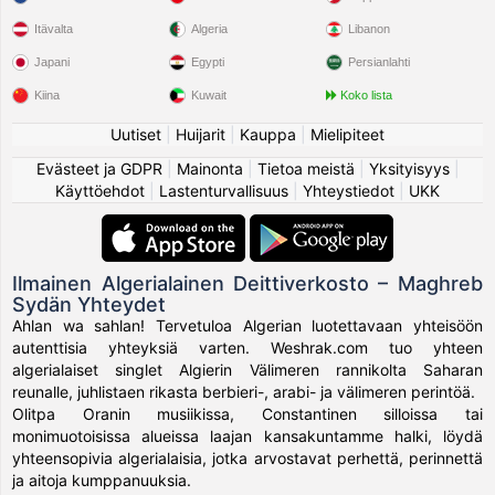
Itävalta
Algeria
Libanon
Japani
Egypti
Persianlahti
Kiina
Kuwait
Koko lista
Uutiset
|
Huijarit
|
Kauppa
|
Mielipiteet
Evästeet ja GDPR
|
Mainonta
|
Tietoa meistä
|
Yksityisyys
|
Käyttöehdot
|
Lastenturvallisuus
|
Yhteystiedot
|
UKK
Ilmainen Algerialainen Deittiverkosto – Maghreb
Sydän Yhteydet
Ahlan wa sahlan! Tervetuloa Algerian luotettavaan yhteisöön
autenttisia yhteyksiä varten. Weshrak.com tuo yhteen
algerialaiset singlet Algierin Välimeren rannikolta Saharan
reunalle, juhlistaen rikasta berbieri-, arabi- ja välimeren perintöä.
Olitpa Oranin musiikissa, Constantinen silloissa tai
monimuotoisissa alueissa laajan kansakuntamme halki, löydä
yhteensopivia algerialaisia, jotka arvostavat perhettä, perinnettä
ja aitoja kumppanuuksia.