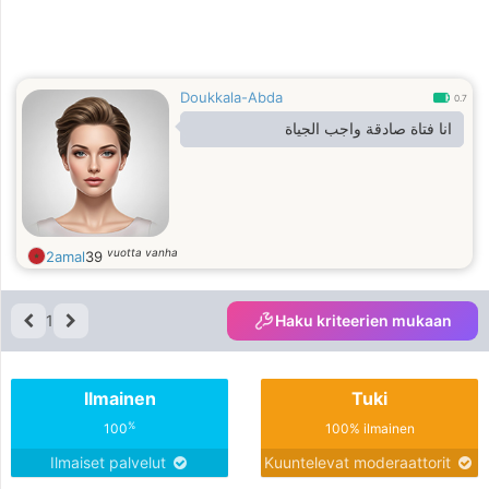
Doukkala-Abda
0.7
انا فتاة صادقة واجب الجياة
vuotta vanha
2amal
39
1
Haku kriteerien mukaan
Ilmainen
Tuki
%
100
100% ilmainen
Ilmaiset palvelut
Kuuntelevat moderaattorit