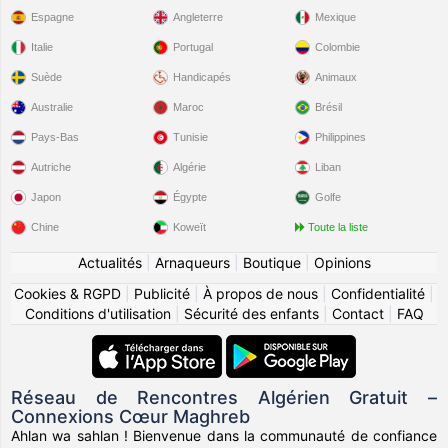
Espagne
Angleterre
Mexique
Italie
Portugal
Colombie
Suède
Handicapés
Animaux
Australie
Maroc
Brésil
Pays-Bas
Tunisie
Philippines
Autriche
Algérie
Liban
Japon
Égypte
Golfe
Chine
Koweït
Toute la liste
Actualités
|
Arnaqueurs
|
Boutique
|
Opinions
Cookies & RGPD
|
Publicité
|
À propos de nous
|
Confidentialité
|
Conditions d'utilisation
|
Sécurité des enfants
|
Contact
|
FAQ
Réseau de Rencontres Algérien Gratuit –
Connexions Cœur Maghreb
Ahlan wa sahlan ! Bienvenue dans la communauté de confiance