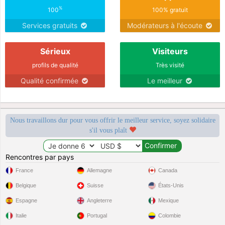
%
100
100% gratuit
Services gratuits
Modérateurs à l'écoute
Sérieux
Visiteurs
profils de qualité
Très visité
Qualité confirmée
Le meilleur
Nous travaillons dur pour vous offrir le meilleur service, soyez solidaire
s'il vous plaît
Rencontres par pays
France
Allemagne
Canada
Belgique
Suisse
États-Unis
Espagne
Angleterre
Mexique
Italie
Portugal
Colombie