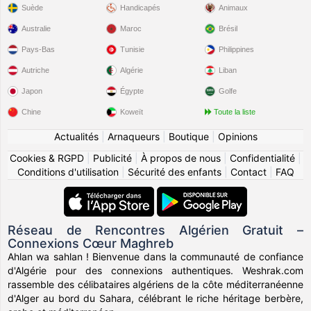
Suède
Handicapés
Animaux
Australie
Maroc
Brésil
Pays-Bas
Tunisie
Philippines
Autriche
Algérie
Liban
Japon
Égypte
Golfe
Chine
Koweït
Toute la liste
Actualités
|
Arnaqueurs
|
Boutique
|
Opinions
Cookies & RGPD
|
Publicité
|
À propos de nous
|
Confidentialité
|
Conditions d'utilisation
|
Sécurité des enfants
|
Contact
|
FAQ
Réseau de Rencontres Algérien Gratuit –
Connexions Cœur Maghreb
Ahlan wa sahlan ! Bienvenue dans la communauté de confiance
d'Algérie pour des connexions authentiques. Weshrak.com
rassemble des célibataires algériens de la côte méditerranéenne
d'Alger au bord du Sahara, célébrant le riche héritage berbère,