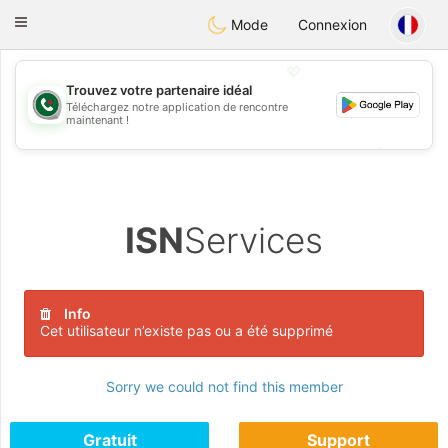
Weshrak
Toggle
Mode
Connexion
navigation
💖
Trouvez votre partenaire idéal
Téléchargez notre application de rencontre
💖
maintenant !
💕
💕
ISN
Services
Info
Cet utilisateur n’existe pas ou a été supprimé
Sorry we could not find this member
Gratuit
Support