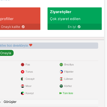
Ziyaretçiler
 profiller
Çok ziyaret edilen
Onaylı kalite
En iyi
ütfen bizi destekleyin
Fas
Brezilya
Tunus
Filipinler
Cezayir
Lübnan
Mısır
Körfez
Kuveyt
Tüm liste
a
|
Görüşler