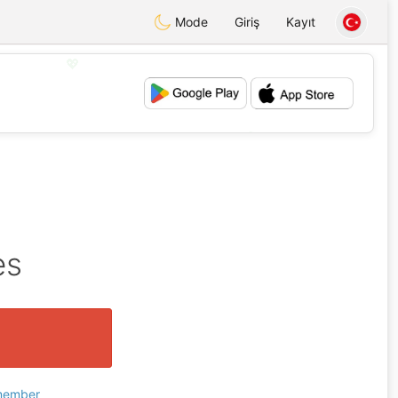
Mode
Giriş
Kayıt
💖
💕
es
 member