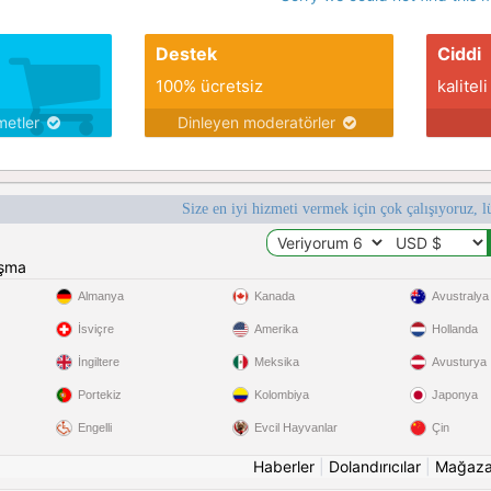
Destek
Ciddi
100% ücretsiz
kaliteli
metler
Dinleyen moderatörler
Size en iyi hizmeti vermek için çok çalışıyoruz, l
ışma
Almanya
Kanada
Avustralya
İsviçre
Amerika
Hollanda
İngiltere
Meksika
Avusturya
Portekiz
Kolombiya
Japonya
Engelli
Evcil Hayvanlar
Çin
Haberler
|
Dolandırıcılar
|
Mağaz