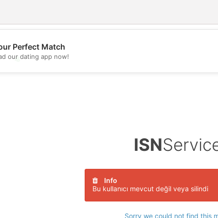
our Perfect Match
d our dating app now!
💖
💕
ISN
Servic
Info
Bu kullanıcı mevcut değil veya silindi
Sorry we could not find this