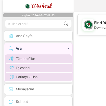
Weshrak
Algiers 2026-08-07 08:45
Find Y
Downloa
Ana Sayfa
Ara
Tüm profiller
Eşleştirici
Haritayı kullan
Mesajlarım
Sohbet