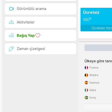
Görüntülü arama
Ücretsiz
%
100
Aktiviteler
Ücretsiz hiz
Bağış Yap
Zaman çizelgesi
Ülkeye göre tan
Fransa
Belçika
İspanya
İtalya
İsveç