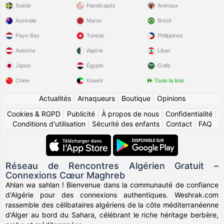
Suède
Handicapés
Animaux
Australie
Maroc
Brésil
Pays-Bas
Tunisie
Philippines
Autriche
Algérie
Liban
Japon
Égypte
Golfe
Chine
Koweït
Toute la liste
Actualités
|
Arnaqueurs
|
Boutique
|
Opinions
Cookies & RGPD
|
Publicité
|
À propos de nous
|
Confidentialité
|
Conditions d'utilisation
|
Sécurité des enfants
|
Contact
|
FAQ
Réseau de Rencontres Algérien Gratuit –
Connexions Cœur Maghreb
Ahlan wa sahlan ! Bienvenue dans la communauté de confiance
d'Algérie pour des connexions authentiques. Weshrak.com
rassemble des célibataires algériens de la côte méditerranéenne
d'Alger au bord du Sahara, célébrant le riche héritage berbère,