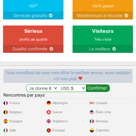
%
100
100% gratuit
Services gratuits
Modérateurs à l'écoute
Sérieux
Visiteurs
profils de qualité
Très visité
Qualité confirmée
Le meilleur
Nous travaillons dur pour vous offrir le meilleur service, soyez solidaire
s'il vous plaît
Rencontres par pays
France
Allemagne
Canada
Belgique
Suisse
États-Unis
Espagne
Angleterre
Mexique
Italie
Portugal
Colombie