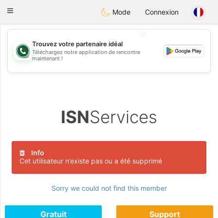
Weshrak
Toggle
Mode
Connexion
navigation
💖
Trouvez votre partenaire idéal
Téléchargez notre application de rencontre
💖
maintenant !
💕
💕
ISN
Services
Info
Cet utilisateur n’existe pas ou a été supprimé
Sorry we could not find this member
Gratuit
Support