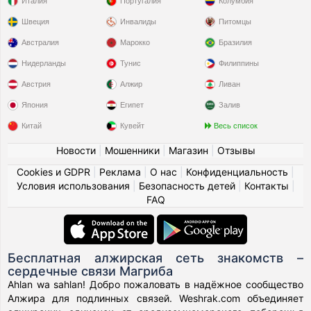
Италия
Португалия
Колумбия
Швеция
Инвалиды
Питомцы
Австралия
Марокко
Бразилия
Нидерланды
Тунис
Филиппины
Австрия
Алжир
Ливан
Япония
Египет
Залив
Китай
Кувейт
Весь список
Новости
|
Мошенники
|
Магазин
|
Отзывы
Cookies и GDPR
|
Реклама
|
О нас
|
Конфиденциальность
|
Условия использования
|
Безопасность детей
|
Контакты
|
FAQ
Бесплатная алжирская сеть знакомств –
сердечные связи Магриба
Ahlan wa sahlan! Добро пожаловать в надёжное сообщество
Алжира для подлинных связей. Weshrak.com объединяет