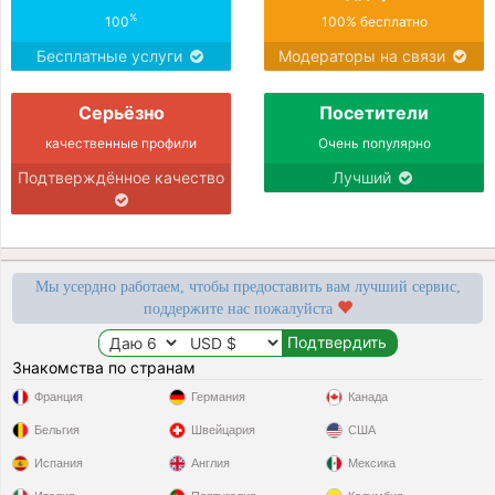
%
100
100% бесплатно
Бесплатные услуги
Модераторы на связи
Серьёзно
Посетители
качественные профили
Очень популярно
Подтверждённое качество
Лучший
Мы усердно работаем, чтобы предоставить вам лучший сервис,
поддержите нас пожалуйста
Знакомства по странам
Франция
Германия
Канада
Бельгия
Швейцария
США
Испания
Англия
Мексика