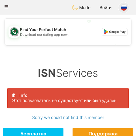
Weshrak
Toggle
Mode
Войти
navigation
💖
Find Your Perfect Match
Download our dating app now!
💖
💕
💕
ISN
Services
Info
Этот пользователь не существует или был удалён
Sorry we could not find this member
Бесплатно
Поддержка