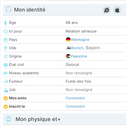
Mon identité
Âge
68 ans
Ici pour
Relation sérieuse
Pays
Allemagne
Bayern
Ville
Munich
,
Origine
Palestine
État civil
Divorcé
Niveau academic
Non renseigné
Fumeur
Fume des fois
Job
Non renseigné
Mes amis
Connexion
Inscrit le
Connexion
Mon physique et+