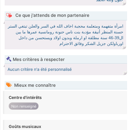
Ce que j'attends de mon partenaire
امرأة متفهمة ومتعلمة محجبة اخاف الله في السر والعلن تبتغي الستر
حسنة المنظر أنيقة مؤدبة بنت ناس حنونة رومانسية عمرها ما بين
ال39-46 سنة مطلقة او ارملة وبدون اولاد ويستحسن من داخل
اورباولكن جزيل الشكر وفائق الاحترام
Mes critères à respecter
Aucun critère n'a été personnalisé
Mieux me connaître
Centre d'intérêts
Non renseigné
Goûts musicaux