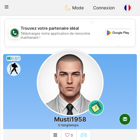
Weshrak
Toggle
Mode
Connexion
navigation
💖
Trouvez votre partenaire idéal
Téléchargez notre application de rencontre
💖
maintenant !
💕
💕
0.8/1
1
Musti1958
longtemps
0