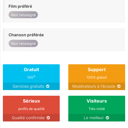
Film préféré
Non renseigné
Chanson préférée
Non renseigné
Gratuit
Support
%
100
100% gratuit
Services gratuits
Modérateurs à l'écoute
Sérieux
Visiteurs
profils de qualité
Très visité
Qualité confirmée
Le meilleur