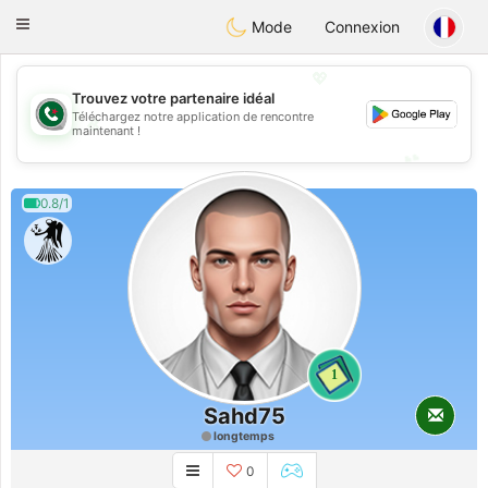
Weshrak
Toggle
Mode
Connexion
navigation
💖
Trouvez votre partenaire idéal
Téléchargez notre application de rencontre
💖
maintenant !
💕
💕
0.8/1
1
Sahd75
longtemps
0