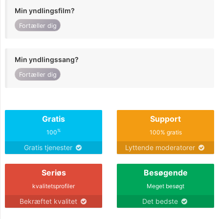
Min yndlingsfilm?
Fortæller dig
Min yndlingssang?
Fortæller dig
Gratis
Support
%
100
100% gratis
Gratis tjenester
Lyttende moderatorer
Seriøs
Besøgende
kvalitetsprofiler
Meget besøgt
Bekræftet kvalitet
Det bedste