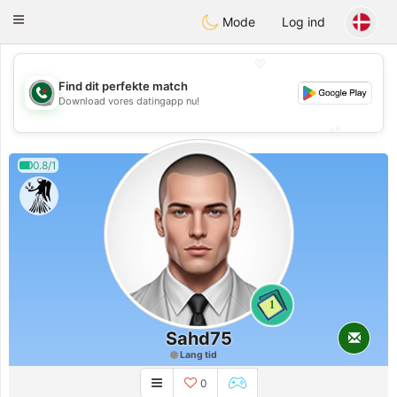
Weshrak
Toggle
Mode
Log ind
navigation
💖
Find dit perfekte match
💖
Download vores datingapp nu!
💕
💕
0.8/1
1
Sahd75
Lang tid
0