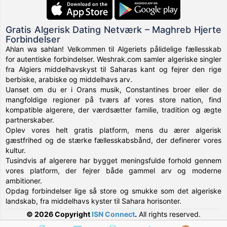
Gratis Algerisk Dating Netværk – Maghreb Hjerte
Forbindelser
Ahlan wa sahlan! Velkommen til Algeriets pålidelige fællesskab
for autentiske forbindelser. Weshrak.com samler algeriske singler
fra Algiers middelhavskyst til Saharas kant og fejrer den rige
berbiske, arabiske og middelhavs arv.
Uanset om du er i Orans musik, Constantines broer eller de
mangfoldige regioner på tværs af vores store nation, find
kompatible algerere, der værdsætter familie, tradition og ægte
partnerskaber.
Oplev vores helt gratis platform, mens du ærer algerisk
gæstfrihed og de stærke fællesskabsbånd, der definerer vores
kultur.
Tusindvis af algerere har bygget meningsfulde forhold gennem
vores platform, der fejrer både gammel arv og moderne
ambitioner.
Opdag forbindelser lige så store og smukke som det algeriske
landskab, fra middelhavs kyster til Sahara horisonter.
© 2026 Copyright
ISN Connect
.
All rights reserved.