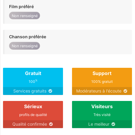
Film préféré
Non renseigné
Chanson préférée
Non renseigné
Gratuit
Support
%
100
100% gratuit
Services gratuits
Modérateurs à l'écoute
Sérieux
Visiteurs
profils de qualité
Très visité
Qualité confirmée
Le meilleur