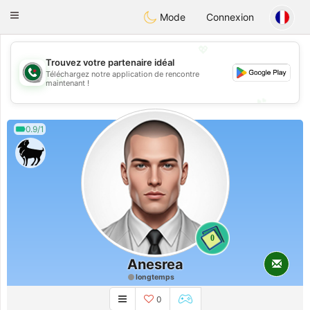
Weshrak
Toggle
Mode
Connexion
navigation
💖
Trouvez votre partenaire idéal
Téléchargez notre application de rencontre
💖
maintenant !
💕
💕
0.9/1
0
Anesrea
longtemps
0