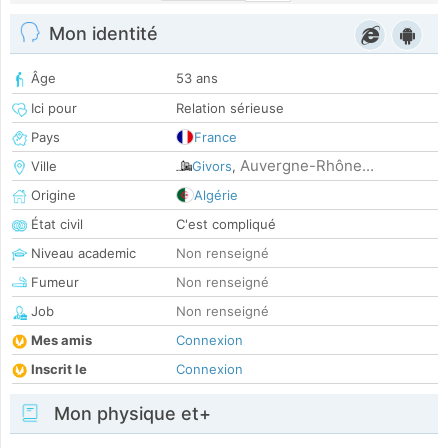
Mon identité
Âge
53 ans
Ici pour
Relation sérieuse
Pays
France
Auvergne-Rhône...
Ville
Givors
,
Origine
Algérie
État civil
C'est compliqué
Niveau academic
Non renseigné
Fumeur
Non renseigné
Job
Non renseigné
Mes amis
Connexion
Inscrit le
Connexion
Mon physique et+