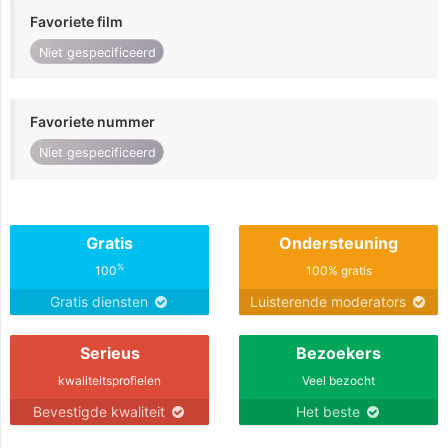
Favoriete film
Niet gespecificeerd
Favoriete nummer
Niet gespecificeerd
Gratis
Ondersteuning
%
100
100% gratis
Gratis diensten
Luisterende moderators
Serieus
Bezoekers
kwaliteitsprofielen
Veel bezocht
Bevestigde kwaliteit
Het beste