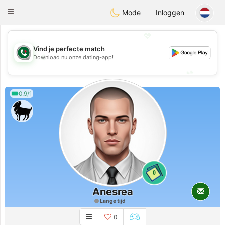
Weshrak
Toggle
Mode
Inloggen
navigation
💖
Vind je perfecte match
💖
Download nu onze dating-app!
💕
💕
0.9/1
0
Anesrea
Lange tijd
0