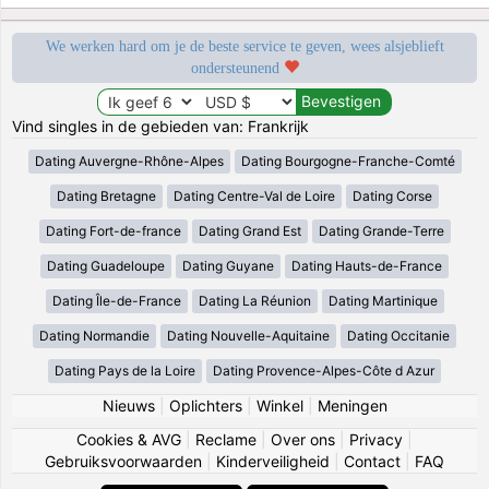
We werken hard om je de beste service te geven, wees alsjeblieft
ondersteunend
Vind singles in de gebieden van: Frankrijk
Dating Auvergne-Rhône-Alpes
Dating Bourgogne-Franche-Comté
Dating Bretagne
Dating Centre-Val de Loire
Dating Corse
Dating Fort-de-france
Dating Grand Est
Dating Grande-Terre
Dating Guadeloupe
Dating Guyane
Dating Hauts-de-France
Dating Île-de-France
Dating La Réunion
Dating Martinique
Dating Normandie
Dating Nouvelle-Aquitaine
Dating Occitanie
Dating Pays de la Loire
Dating Provence-Alpes-Côte d Azur
Nieuws
|
Oplichters
|
Winkel
|
Meningen
Cookies & AVG
|
Reclame
|
Over ons
|
Privacy
|
Gebruiksvoorwaarden
|
Kinderveiligheid
|
Contact
|
FAQ