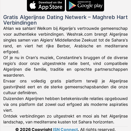
Gratis Algerijnse Dating Netwerk – Maghreb Hart
Verbindingen
Ahlan wa sahlan! Welkom bij Algerije's vertrouwde gemeenschap
voor authentieke verbindingen. Weshrak.com brengt Algerijnse
singles samen van Algiers' Middellandse Zeekust tot de Sahara's
rand, en viert het rijke Berber, Arabische en mediterrane
erfgoed.
Of je nu in Oran's muziek, Constantine's bruggen of de diverse
regio's door onze uitgestrekte natie bent, vind compatibele
Algerijnen die familie, traditie en oprechte partnerschappen
waarderen.
Ervaar ons volledig gratis platform terwijl je Algerijnse
gastvrijheid eert en de sterke gemeenschapsbanden die onze
cultuur definiëren.
Duizenden Algerijnen hebben betekenisvolle relaties opgebouwd
via ons platform dat zowel oud erfgoed als moderne aspiraties
viert.
Ontdek verbindingen zo uitgestrekt en mooi als het Algerijnse
landschap, van mediterrane kusten tot Sahara horizonten.
© 2026 Copyright
ISN Connect
.
All rights reserved.