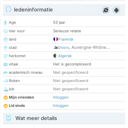
ledeninformatie
Age
53 jaar
hier voor
Serieuze relatie
land
Frankrijk
Auvergne-Rhône...
stad
Givors
,
herkomst
Algerije
vitaal
Het is gecompliceerd
academisch niveau
Niet gespecificeerd
Roken
Niet gespecificeerd
job
Niet gespecificeerd
Mijn vrienden
Inloggen
Lid sinds
Inloggen
Wat meer details