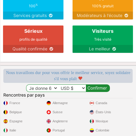
%
100
100% gratuit
Services gratuits
Modérateurs à l'écoute
Sérieux
Visiteurs
profils de qualité
Très visité
Qualité confirmée
Le meilleur
Nous travaillons dur pour vous offrir le meilleur service, soyez solidaire
s'il vous plaît
Rencontres par pays
France
Allemagne
Canada
Belgique
Suisse
États-Unis
Espagne
Angleterre
Mexique
Italie
Portugal
Colombie