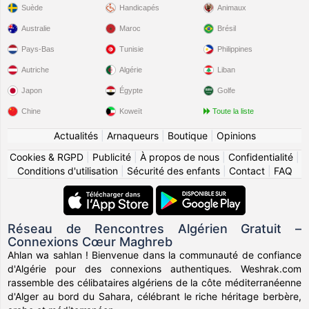
Suède
Handicapés
Animaux
Australie
Maroc
Brésil
Pays-Bas
Tunisie
Philippines
Autriche
Algérie
Liban
Japon
Égypte
Golfe
Chine
Koweït
Toute la liste
Actualités
|
Arnaqueurs
|
Boutique
|
Opinions
Cookies & RGPD
|
Publicité
|
À propos de nous
|
Confidentialité
|
Conditions d'utilisation
|
Sécurité des enfants
|
Contact
|
FAQ
Réseau de Rencontres Algérien Gratuit –
Connexions Cœur Maghreb
Ahlan wa sahlan ! Bienvenue dans la communauté de confiance
d'Algérie pour des connexions authentiques. Weshrak.com
rassemble des célibataires algériens de la côte méditerranéenne
d'Alger au bord du Sahara, célébrant le riche héritage berbère,