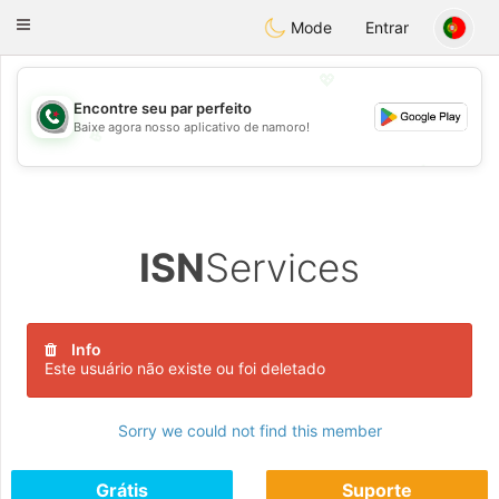
Weshrak
Toggle
Mode
Entrar
navigation
💖
Encontre seu par perfeito
Baixe agora nosso aplicativo de namoro!
💖
💕
💕
ISN
Services
Info
Este usuário não existe ou foi deletado
Sorry we could not find this member
Grátis
Suporte