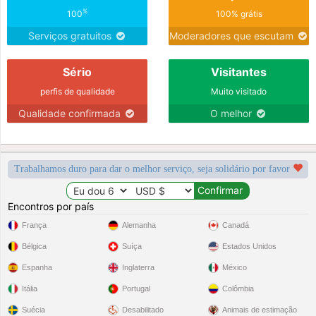
%
100
100% grátis
Serviços gratuitos
Moderadores que escutam
Sério
Visitantes
perfis de qualidade
Muito visitado
Qualidade confirmada
O melhor
Trabalhamos duro para dar o melhor serviço, seja solidário por favor
Encontros por país
França
Alemanha
Canadá
Bélgica
Suíça
Estados Unidos
Espanha
Inglaterra
México
Itália
Portugal
Colômbia
Suécia
Desabilitado
Animais de estimação