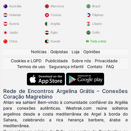
Austrália
Marrocos
Brasil
Holanda
Tunísia
Filipinas
Áustria
Argélia
Líbano
Japão
Egito
Golfo
China
Kuwait
Toda a lista
Notícias
|
Golpistas
|
Loja
|
Opiniões
Cookies e LGPD
|
Publicidade
|
Sobre nós
|
Privacidade
|
Termos de uso
|
Segurança infantil
|
Contato
|
FAQ
Rede de Encontros Argelina Grátis – Conexões
Coração Magrebino
Ahlan wa sahlan! Bem-vindo à comunidade confiável da Argélia
para conexões autênticas. Weshrak.com reúne solteiros
argelinos desde a costa mediterrânea de Argel à borda do
Sahara, celebrando a rica herança berbere, árabe e
mediterrânea.