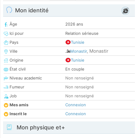
Mon identité
Âge
2026 ans
Ici pour
Relation sérieuse
Pays
Tunisie
Monastir
Ville
Monastir
,
Origine
Tunisie
État civil
En couple
Niveau academic
Non renseigné
Fumeur
Non renseigné
Job
Non renseigné
Mes amis
Connexion
Inscrit le
Connexion
Mon physique et+