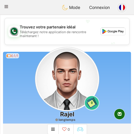
Weshrak
Toggle
Mode
Connexion
navigation
💖
Trouvez votre partenaire idéal
Téléchargez notre application de rencontre
💖
maintenant !
💕
💕
0.1/1
0
Rajel
longtemps
0