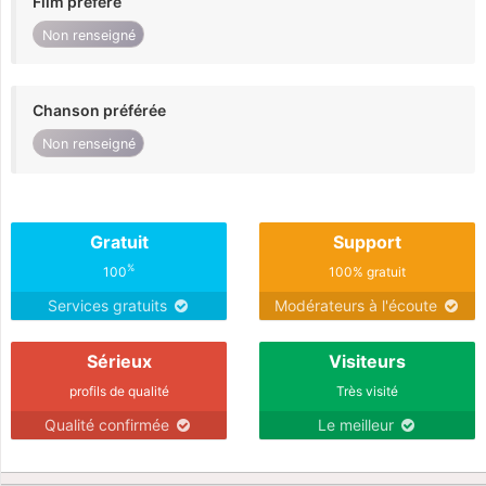
Film préféré
Non renseigné
Chanson préférée
Non renseigné
Gratuit
Support
%
100
100% gratuit
Services gratuits
Modérateurs à l'écoute
Sérieux
Visiteurs
profils de qualité
Très visité
Qualité confirmée
Le meilleur