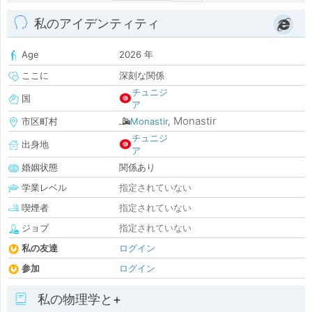
私のアイデンティティ
Age
2026 年
ここに
深刻な関係
チュニジ
国
ア
Monastir
市区町村
Monastir
,
チュニジ
出身地
ア
婚姻状態
関係あり
学業レベル
指定されていない
喫煙者
指定されていない
ジョブ
指定されていない
私の友達
ログイン
参加
ログイン
私の物理学と+