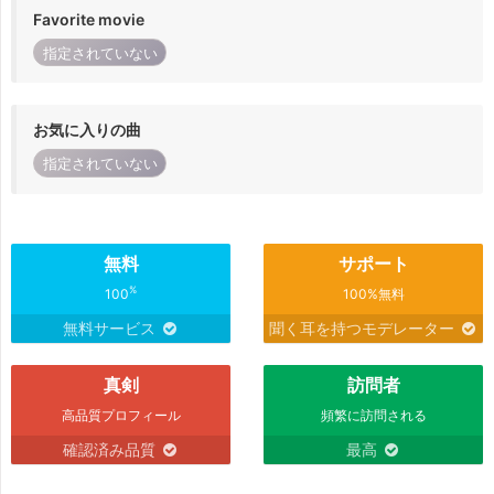
Favorite movie
指定されていない
お気に入りの曲
指定されていない
無料
サポート
%
100
100%無料
無料サービス
聞く耳を持つモデレーター
真剣
訪問者
高品質プロフィール
頻繁に訪問される
確認済み品質
最高