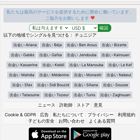
私たちは最高のサービスを提供するために懸命に働いています。
ご協力をお願いします
以下の地域でシングルを見つける： チュニジア
出会い Ariana
出会い Béja
出会い Ben Arous
出会い Bizerte
出会い Gabès
出会い Gafsa
出会い Jendouba
出会い Kairouan
出会い Kasserine
出会い Kebili
出会い La Manouba
出会い Le Kef
出会い Mahdia
出会い Médenine
出会い Monastir
出会い Nabeul
出会い Sfax
出会い Sidi Bouzid
出会い Siliana
出会い Sousse
出会い Tataouine
出会い Tozeur
出会い Tunis
出会い Zaghouan
ニュース
|
詐欺師
|
ストア
|
意見
Cookie & GDPR
|
広告
|
私たちについて
|
プライバシー
|
利用規約
|
子どもの安全
|
お問い合わせ
|
よくある質問