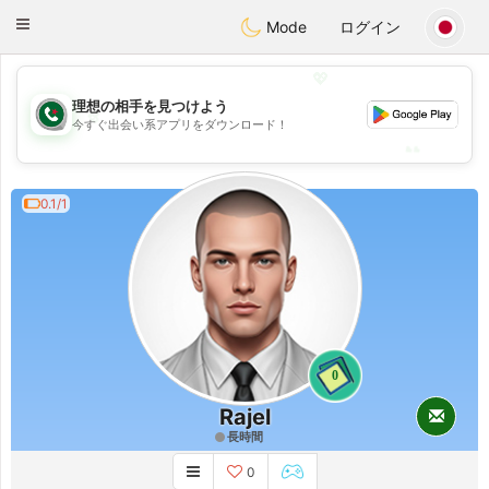
Weshrak
Toggle
Mode
ログイン
navigation
💖
理想の相手を見つけよう
💖
今すぐ出会い系アプリをダウンロード！
💕
💕
0.1/1
0
Rajel
長時間
0