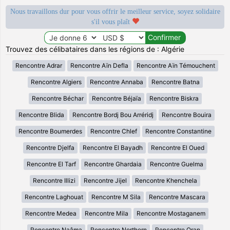
Nous travaillons dur pour vous offrir le meilleur service, soyez solidaire
s'il vous plaît
Trouvez des célibataires dans les régions de : Algérie
Rencontre Adrar
Rencontre Aïn Defla
Rencontre Aïn Témouchent
Rencontre Algiers
Rencontre Annaba
Rencontre Batna
Rencontre Béchar
Rencontre Béjaïa
Rencontre Biskra
Rencontre Blida
Rencontre Bordj Bou Arréridj
Rencontre Bouira
Rencontre Boumerdes
Rencontre Chlef
Rencontre Constantine
Rencontre Djelfa
Rencontre El Bayadh
Rencontre El Oued
Rencontre El Tarf
Rencontre Ghardaia
Rencontre Guelma
Rencontre Illizi
Rencontre Jijel
Rencontre Khenchela
Rencontre Laghouat
Rencontre M Sila
Rencontre Mascara
Rencontre Medea
Rencontre Mila
Rencontre Mostaganem
Rencontre Naâma
Rencontre Northern
Rencontre Oran