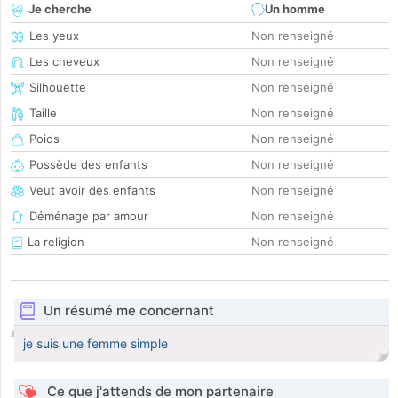
Je cherche
Un homme
Les yeux
Non renseigné
Les cheveux
Non renseigné
Silhouette
Non renseigné
Taille
Non renseigné
Poids
Non renseigné
Possède des enfants
Non renseigné
Veut avoir des enfants
Non renseigné
Déménage par amour
Non renseigné
La religion
Non renseigné
Un résumé me concernant
je suis une femme simple
Ce que j'attends de mon partenaire