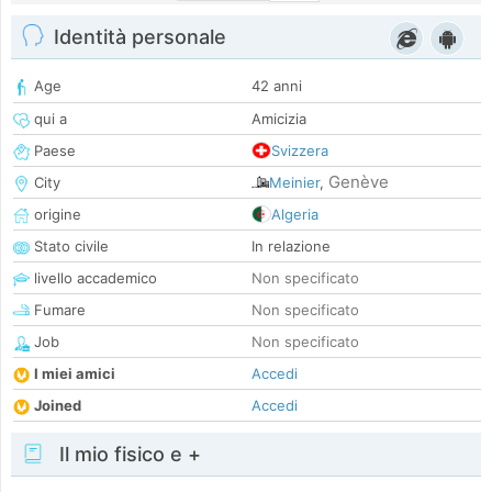
Identità personale
Age
42 anni
qui a
Amicizia
Paese
Svizzera
Genève
City
Meinier
,
origine
Algeria
Stato civile
In relazione
livello accademico
Non specificato
Fumare
Non specificato
Job
Non specificato
I miei amici
Accedi
Joined
Accedi
Il mio fisico e +