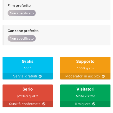
Film preferito
Non specificato
Canzone preferita
Non specificato
Gratis
Supporto
%
100
100% gratis
Servizi gratuiti
Moderatori in ascolto
Serio
Visitatori
profili di qualità
Molto visitato
Qualità confermata
Il migliore