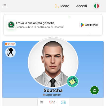
Weshrak
Toggle
Mode
Accedi
navigation
💖
Trova la tua anima gemella
💖
Scarica subito la nostra app di incontri!
💕
💕
0.3/1
0
Soutcha
Molto tempo
0