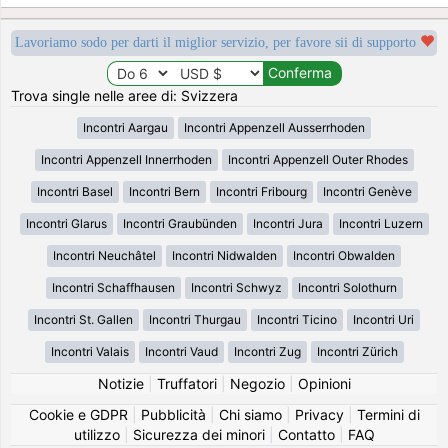
Lavoriamo sodo per darti il miglior servizio, per favore sii di supporto
Trova single nelle aree di: Svizzera
Incontri Aargau
Incontri Appenzell Ausserrhoden
Incontri Appenzell Innerrhoden
Incontri Appenzell Outer Rhodes
Incontri Basel
Incontri Bern
Incontri Fribourg
Incontri Genève
Incontri Glarus
Incontri Graubünden
Incontri Jura
Incontri Luzern
Incontri Neuchâtel
Incontri Nidwalden
Incontri Obwalden
Incontri Schaffhausen
Incontri Schwyz
Incontri Solothurn
Incontri St. Gallen
Incontri Thurgau
Incontri Ticino
Incontri Uri
Incontri Valais
Incontri Vaud
Incontri Zug
Incontri Zürich
Notizie
|
Truffatori
|
Negozio
|
Opinioni
Cookie e GDPR
|
Pubblicità
|
Chi siamo
|
Privacy
|
Termini di
utilizzo
|
Sicurezza dei minori
|
Contatto
|
FAQ