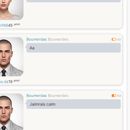
anni
l166
45
Boumerdas
Boumerdes
0.2
Aa
anni
ox.dz
19
Boumerdas
Boumerdes
0.3
Jaimrais calm