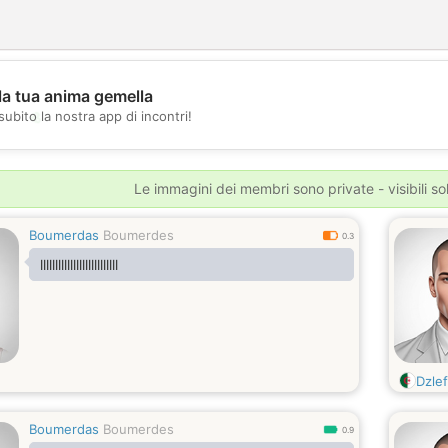
la tua anima gemella
💖
subito la nostra app di incontri!
💕
Le immagini dei membri sono private - visibili sol
Boumerdas
Boumerdes
0.3
llllllllllllllllllllllllll
Dzle
Boumerdas
Boumerdes
0.9