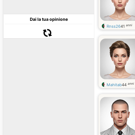
Dai la tua opinione
anni
Rnss26
41
anni
Mahitab
44