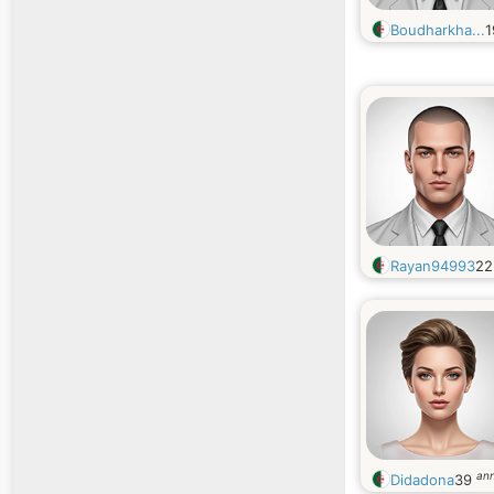
Boudharkha...
Rayan94993
2
ann
Didadona
39