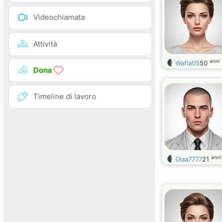
Videochiamata
Attività
anni
Wafia05
50
Dona
Timeline di lavoro
anni
Diaa7777
21