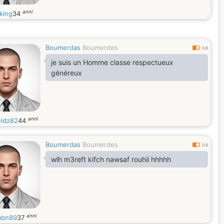
anni
king
34
Boumerdas
Boumerdes
0.6
je suis un Homme classe respectueux
généreux
anni
ldz82
44
Boumerdas
Boumerdes
0.6
wlh m3reft kifch nawsaf rouhii hhhhh
anni
mbn89
37