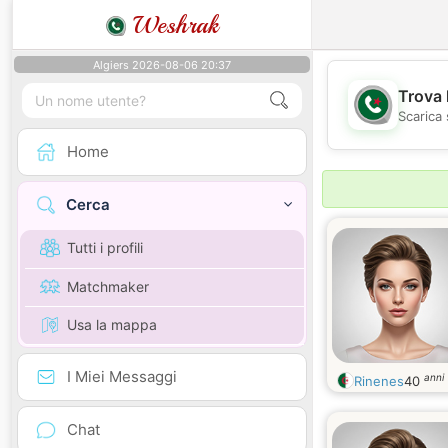
Weshrak
Algiers 2026-08-06 20:37
Trova 
Scarica 
Home
Cerca
Tutti i profili
Matchmaker
Usa la mappa
I Miei Messaggi
anni
Rinenes
40
Chat