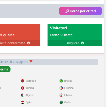
Cerca per criteri
Visitatori
di qualità
Molto visitato
alità confermata
Il migliore
favore sii di supporto
Marocco
Brasile
i
Tunisia
Filippine
Algeria
Libano
Egitto
Golfo