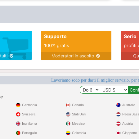
Supporto
Serio
100% gratis
profili 
tuiti
Moderatori in ascolto
Qu
Lavoriamo sodo per darti il miglior servizio, per 
se
Germania
Canada
Australia
Svizzera
Stati Uniti
Paesi Bass
Inghilterra
Messico
Austria
Portogallo
Colombia
Giappone