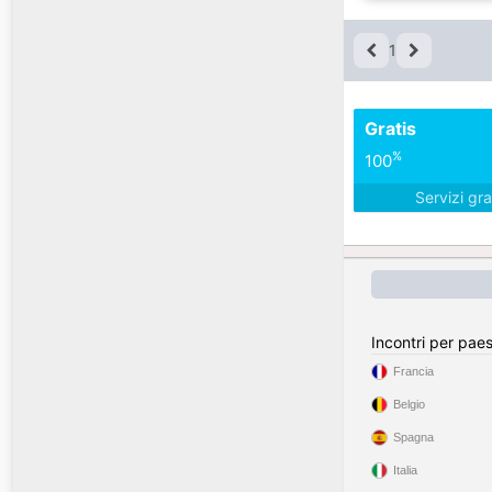
1
Gratis
%
100
Servizi gra
Incontri per pae
Francia
Belgio
Spagna
Italia