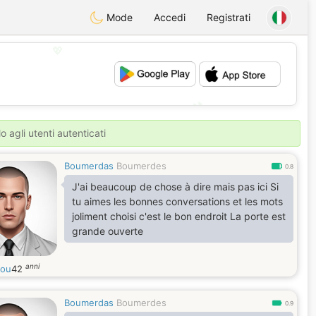
Mode
Accedi
Registrati
💖
💕
o agli utenti autenticati
Boumerdas
Boumerdes
0.8
J'ai beaucoup de chose à dire mais pas ici Si
tu aimes les bonnes conversations et les mots
joliment choisi c'est le bon endroit La porte est
grande ouverte
anni
fou
42
Boumerdas
Boumerdes
0.9