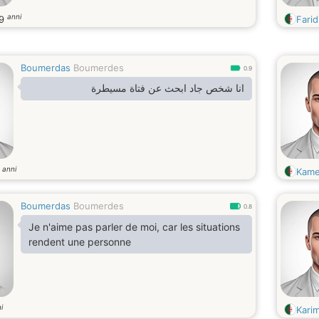
anni
19
Farid
Boumerdas
Boumerdes
0.9
انا شخص جاد ابحث عن فتاة مسيطرة
anni
2
Kame
Boumerdas
Boumerdes
0.8
Je n'aime pas parler de moi, car les situations
rendent une personne
i
Kari