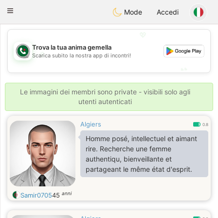
Weshrak
Toggle
Mode
Accedi
navigation
💖
Trova la tua anima gemella
💖
Scarica subito la nostra app di incontri!
💕
💕
Le immagini dei membri sono private - visibili solo agli
utenti autenticati
Algiers
0.8
Homme posé, intellectuel et aimant
rire. Recherche une femme
authentiqu, bienveillante et
partageant le même état d'esprit.
anni
Samir0705
45