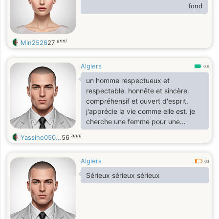
fond
anni
Min2526
27
Algiers
0.9
un homme respectueux et
respectable. honnête et sincère.
compréhensif et ouvert d'esprit.
j'apprécie la vie comme elle est. je
cherche une femme pour une
relation d'amitié
anni
Yassine050...
56
Algiers
0.1
Sérieux sérieux sérieux