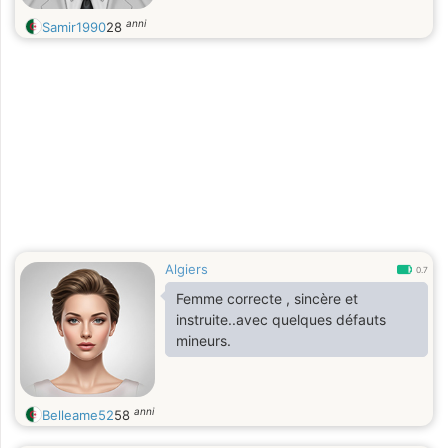
anni
Samir1990
28
Algiers
0.7
Femme correcte , sincère et
instruite..avec quelques défauts
mineurs.
anni
Belleame52
58