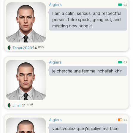
Algiers
0.9
I am a calm, serious, and respectful
person. I like sports, going out, and
meeting new people.
anni
Tahar2020
24
Algiers
0.9
je cherche une femme inchallah khir
anni
Jimiii
41
Algiers
0.6
vous voulez que j'enjolive ma face