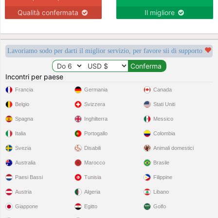
Qualità confermata
Il migliore
Lavoriamo sodo per darti il miglior servizio, per favore sii di supporto
Incontri per paese
Francia
Germania
Canada
Belgio
Svizzera
Stati Uniti
Spagna
Inghilterra
Messico
Italia
Portogallo
Colombia
Svezia
Disabili
Animali domestici
Australia
Marocco
Brasile
Paesi Bassi
Tunisia
Filippine
Austria
Algeria
Libano
Giappone
Egitto
Golfo