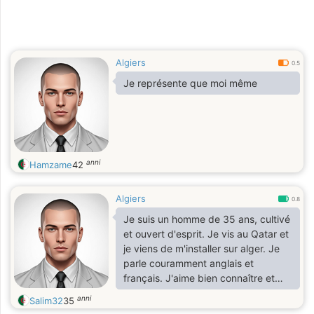
Algiers
0.5
Je représente que moi même
anni
Hamzame
42
Algiers
0.8
Je suis un homme de 35 ans, cultivé
et ouvert d'esprit. Je vis au Qatar et
je viens de m'installer sur alger. Je
parle couramment anglais et
français. J'aime bien connaître et
discuter avec des personnes
anni
Salim32
35
positive qui ont une good vibes pour