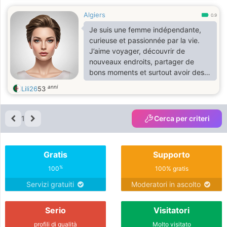
passer des moments exceptionnels
Algiers
qui nous font oublier notre routine.
0.9
Je suis une femme indépendante,
curieuse et passionnée par la vie.
J’aime voyager, découvrir de
nouveaux endroits, partager de
bons moments et surtout avoir des
conversations qui ont du sens.
anni
Lili26
53
J’apprécie l’humour, l’élégance, la
simplicité et les personnes qui ont
de la personnalité.
1
Cerca per criteri
Gratis
Supporto
%
100
100% gratis
Servizi gratuiti
Moderatori in ascolto
Serio
Visitatori
profili di qualità
Molto visitato