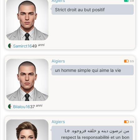
Algiers
0.8
Strict droit au but positif
anni
Samirct16
49
Algiers
0.5
un homme simple qui aime la vie
anni
Bilalou16
37
Algiers
0.5
من ترضون دينه و خلقه فزوجوه. Le
respect la responsabilité et un bon