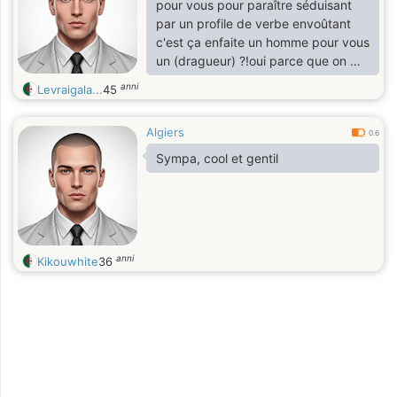
pour vous pour paraître séduisant
par un profile de verbe envoûtant
c'est ça enfaite un homme pour vous
un (dragueur) ?!oui parce que on me
reproche de n'avoir pas pris la peine
anni
Levraigala...
45
de rédiger une description et de
remplire un profile sûr ce site, je vais
Algiers
comme même pas étaler ma vie
0.6
privée pour tous le monde en plus
Sympa, cool et gentil
même vous vous ne le faite pas .
anni
Kikouwhite
36