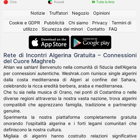
Cina
Kuwait
Tutta la lista
Notizie
|
Truffatori
|
Negozio
|
Opinioni
Cookie e GDPR
|
Pubblicità
|
Chi siamo
|
Privacy
|
Termini di
utilizzo
|
Sicurezza dei minori
|
Contatto
|
FAQ
Rete di Incontri Algerina Gratuita – Connessioni
del Cuore Maghreb
Ahlan wa sahlan! Benvenuto nella comunità di fiducia dell'Algeria
per connessioni autentiche. Weshrak.com riunisce single algerini
dalla costa mediterranea di Algeri al confine del Sahara,
celebrando la ricca eredità berbera, araba e mediterranea.
Che tu sia nella musica di Orano, nei ponti di Costantina o nelle
diverse regioni attraverso la nostra vasta nazione, trova algerini
compatibili che apprezzano famiglia, tradizione e partnership
genuine.
Sperimenta la nostra piattaforma completamente gratuita
onorando l'ospitalità algerina e i forti legami comunitari che
definiscono la nostra cultura.
Migliaia di algerini hanno costruito relazioni significative