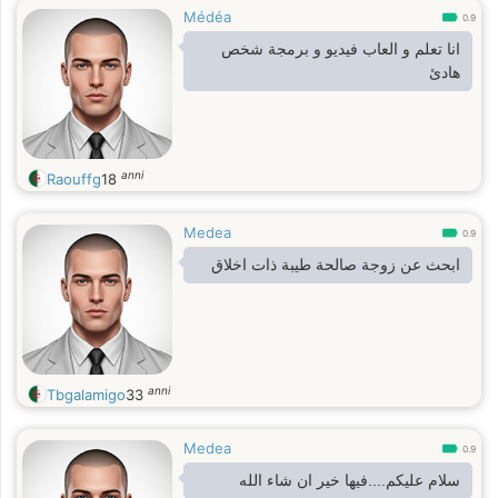
Médéa
0.9
انا تعلم و العاب فيديو و برمجة شخص
هادئ
anni
Raouffg
18
Medea
0.9
ابحث عن زوجة صالحة طيبة ذات اخلاق
anni
Tbgalamigo
33
Medea
0.9
سلام عليكم....فيها خير ان شاء الله