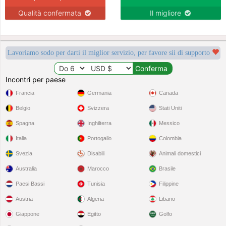
Qualità confermata
Il migliore
Lavoriamo sodo per darti il miglior servizio, per favore sii di supporto
Incontri per paese
Francia
Germania
Canada
Belgio
Svizzera
Stati Uniti
Spagna
Inghilterra
Messico
Italia
Portogallo
Colombia
Svezia
Disabili
Animali domestici
Australia
Marocco
Brasile
Paesi Bassi
Tunisia
Filippine
Austria
Algeria
Libano
Giappone
Egitto
Golfo