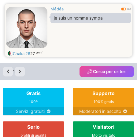
Médéa
0.6
je suis un homme sympa
anni
Chakal26
27
1
Cerca per criteri
Gratis
Supporto
%
100
100% gratis
Servizi gratuiti
Moderatori in ascolto
Serio
Visitatori
profili di qualità
Molto visitato