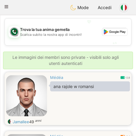
Weshrak
Toggle
Mode
Accedi
navigation
💖
Trova la tua anima gemella
💖
Scarica subito la nostra app di incontri!
💕
💕
Le immagini dei membri sono private - visibili solo agli
utenti autenticati
Médéa
0.8
ana rajole w romansi
anni
Jamallee
49