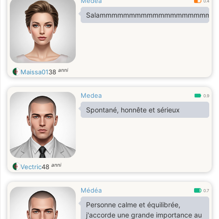
Médéa
0.4
Salammmmmmmmmmmmmmmmmmm
anni
Maissa01
38
Medea
0.9
Spontané, honnête et sérieux
anni
Vectric
48
Médéa
0.7
Personne calme et équilibrée,
j'accorde une grande importance au