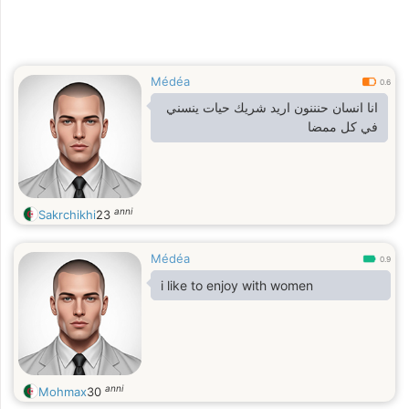
Médéa
0.6
انا انسان حنننون اريد شريك حيات ينسني
في كل ممضا
anni
Sakrchikhi
23
Médéa
0.9
i like to enjoy with women
anni
Mohmax
30