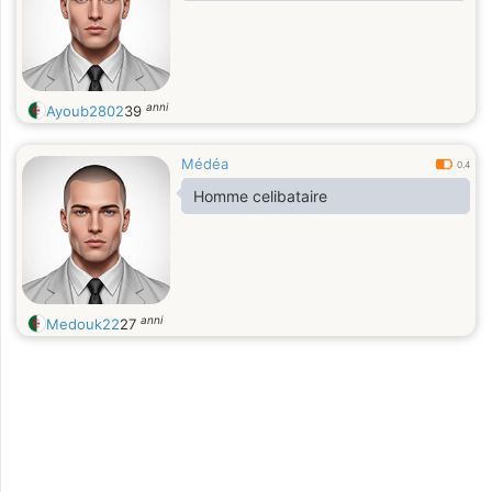
anni
Ayoub2802
39
Médéa
0.4
Homme celibataire
anni
Medouk22
27