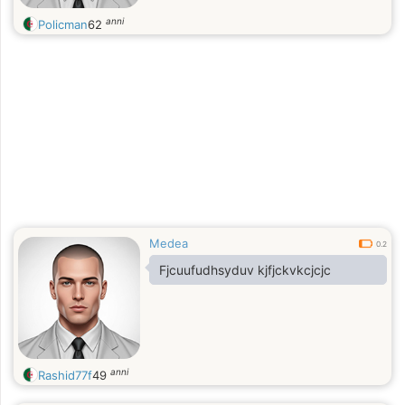
anni
Policman
62
Medea
0.2
Fjcuufudhsyduv kjfjckvkcjcjc
anni
Rashid77f
49