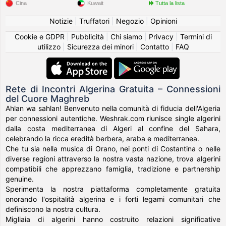
Cina
Kuwait
Tutta la lista
Notizie
|
Truffatori
|
Negozio
|
Opinioni
Cookie e GDPR
|
Pubblicità
|
Chi siamo
|
Privacy
|
Termini di
utilizzo
|
Sicurezza dei minori
|
Contatto
|
FAQ
Rete di Incontri Algerina Gratuita – Connessioni
del Cuore Maghreb
Ahlan wa sahlan! Benvenuto nella comunità di fiducia dell'Algeria
per connessioni autentiche. Weshrak.com riunisce single algerini
dalla costa mediterranea di Algeri al confine del Sahara,
celebrando la ricca eredità berbera, araba e mediterranea.
Che tu sia nella musica di Orano, nei ponti di Costantina o nelle
diverse regioni attraverso la nostra vasta nazione, trova algerini
compatibili che apprezzano famiglia, tradizione e partnership
genuine.
Sperimenta la nostra piattaforma completamente gratuita
onorando l'ospitalità algerina e i forti legami comunitari che
definiscono la nostra cultura.
Migliaia di algerini hanno costruito relazioni significative