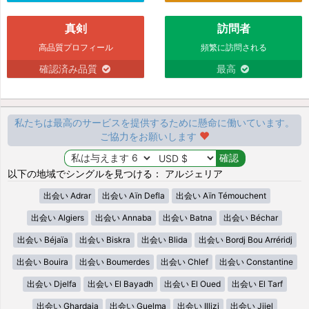
真剣
訪問者
高品質プロフィール
頻繁に訪問される
確認済み品質
最高
私たちは最高のサービスを提供するために懸命に働いています。
ご協力をお願いします
以下の地域でシングルを見つける： アルジェリア
出会い Adrar
出会い Aïn Defla
出会い Aïn Témouchent
出会い Algiers
出会い Annaba
出会い Batna
出会い Béchar
出会い Béjaïa
出会い Biskra
出会い Blida
出会い Bordj Bou Arréridj
出会い Bouira
出会い Boumerdes
出会い Chlef
出会い Constantine
出会い Djelfa
出会い El Bayadh
出会い El Oued
出会い El Tarf
出会い Ghardaia
出会い Guelma
出会い Illizi
出会い Jijel