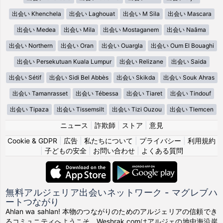
出会い Khenchela
出会い Laghouat
出会い M Sila
出会い Mascara
出会い Medea
出会い Mila
出会い Mostaganem
出会い Naâma
出会い Northern
出会い Oran
出会い Ouargla
出会い Oum El Bouaghi
出会い Persekutuan Kuala Lumpur
出会い Relizane
出会い Saida
出会い Sétif
出会い Sidi Bel Abbès
出会い Skikda
出会い Souk Ahras
出会い Tamanrasset
出会い Tébessa
出会い Tiaret
出会い Tindouf
出会い Tipaza
出会い Tissemsilt
出会い Tizi Ouzou
出会い Tlemcen
ニュース
|
詐欺師
|
ストア
|
意見
Cookie & GDPR
|
広告
|
私たちについて
|
プライバシー
|
利用規約
|
子どもの安全
|
お問い合わせ
|
よくある質問
無料アルジェリア出会いネットワーク - マグレブハ
ートつながり
Ahlan wa sahlan! 本物のつながりのためのアルジェリアの信頼でき
るコミュニティへようこそ。Weshrak.comはアルジェの地中海沿岸