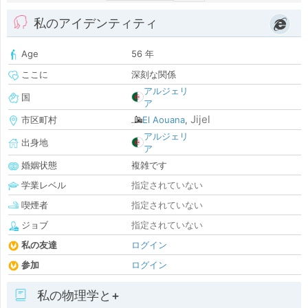
私のアイデンティティ
Age
56 年
ここに
深刻な関係
アルジェリ
国
ア
Jijel
市区町村
El Aouana
,
アルジェリ
出身地
ア
婚姻状態
複雑です
学業レベル
指定されていない
喫煙者
指定されていない
ジョブ
指定されていない
私の友達
ログイン
参加
ログイン
私の物理学と+